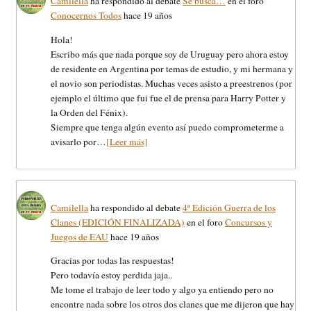
Camilella
ha respondido al debate
Se busca…
en el foro
Conocernos Todos
hace 19 años
Hola!
Escribo más que nada porque soy de Uruguay pero ahora estoy
de residente en Argentina por temas de estudio, y mi hermana y
el novio son periodistas. Muchas veces asisto a preestrenos (por
ejemplo el último que fui fue el de prensa para Harry Potter y
la Orden del Fénix).
Siempre que tenga algún evento así puedo comprometerme a
avisarlo por…
[Leer más]
Camilella
ha respondido al debate
4ª Edición Guerra de los
Clanes (EDICIÓN FINALIZADA)
en el foro
Concursos y
Juegos de EAU
hace 19 años
Gracias por todas las respuestas!
Pero todavía estoy perdida jaja..
Me tome el trabajo de leer todo y algo ya entiendo pero no
encontre nada sobre los otros dos clanes que me dijeron que hay