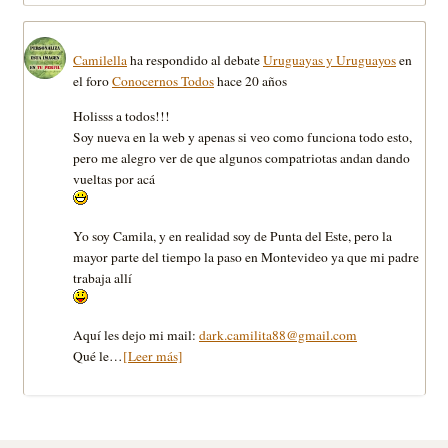
Camilella
ha respondido al debate
Uruguayas y Uruguayos
en
el foro
Conocernos Todos
hace 20 años
Holisss a todos!!!
Soy nueva en la web y apenas si veo como funciona todo esto,
pero me alegro ver de que algunos compatriotas andan dando
vueltas por acá
Yo soy Camila, y en realidad soy de Punta del Este, pero la
mayor parte del tiempo la paso en Montevideo ya que mi padre
trabaja allí­
Aquí­ les dejo mi mail:
dark.camilita88@gmail.com
Qué le…
[Leer más]