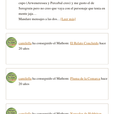
cupo (Arweneressea y Percebal creo) y me gusto el de
Seregruin pero no creo que vaya con el personaje que tenia en
mente jaja…
Mandare mensajes a las dos…
[Leer más]
camilella
ha conseguido el Mathom:
El Relato Concluido
hace
20 años
camilella
ha conseguido el Mathom:
Pluma de la Comarca
hace
20 años
camilella
ha conseguido el Mathom:
Narrador de Hobbiton