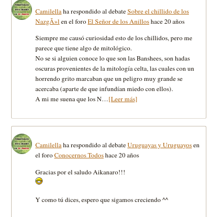
Camilella
ha respondido al debate
Sobre el chillido de los
NazgÃ»l
en el foro
El Señor de los Anillos
hace 20 años
Siempre me causó curiosidad esto de los chillidos, pero me
parece que tiene algo de mitológico.
No se si alguien conoce lo que son las Banshees, son hadas
oscuras provenientes de la mitologí­a celta, las cuales con un
horrendo grito marcaban que un peligro muy grande se
acercaba (aparte de que infundí­an miedo con ellos).
A mi me suena que los N…
[Leer más]
Camilella
ha respondido al debate
Uruguayas y Uruguayos
en
el foro
Conocernos Todos
hace 20 años
Gracias por el saludo Aikanaro!!!
Y como tú dices, espero que sigamos creciendo ^^