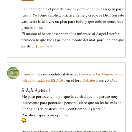
Lei atentamente el post de assidas y creo que lleva en gran parte
razón. Yo como católica practicante, se y creo que Dios (en este
caso serí­a Erú) tiene un plan para todo, y que todo es como una
gran balanza.
El mismo al hacer descender a los infiernos al Angel Lucifer,
provocó lo que fue el primer sí­mbolo del mal, porque tiene que
existir…
[Leer más]
Camilella
ha respondido al debate
¿Crees que las Mujeres están
infravaloradas en ESDLA?
en el foro
Debates
hace 20 años
Ã‚Â¡Ã‚Â¡Hola!!
Me paso por este tema porque la verdad que me parece muy
interesante para ponerse a pensar…claro que no lei las más de
20 páginas de posteos, jaja…con tiempo las leere ^^
Por ahora aporto mi opinión
Pienso que las mujeres no estan infravaloradas ni que es un