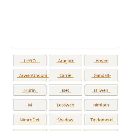
__LeYtO__
_Aragorn
_Arwen
_ArwenUndomiel_
_Carrie_
_Gandalf-
_Hurin_
_Iset_
_Isilwen_
_ivi_
_Losswen_
_nimloth_
_NimroDeL_
_Shadow_
_Tindomerel_