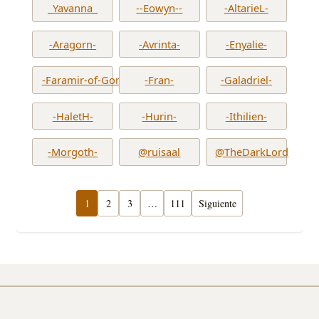
_Yavanna_
--Eowyn--
-AltarieL-
-Aragorn-
-Avrinta-
-Enyalie-
-Faramir-of-Gondor-
-Fran-
-Galadriel-
-HaletH-
-Hurin-
-Ithilien-
-Morgoth-
@ruisaal
@TheDarkLord
1
2
3
…
111
Siguiente