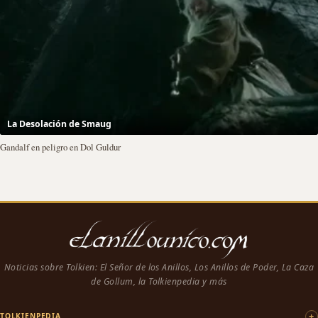
La Desolación de Smaug
Gandalf en peligro en Dol Guldur
Noticias sobre Tolkien: El Señor de los Anillos, Los Anillos de Poder, La Caza
de Gollum, la Tolkienpedia y más
TOLKIENPEDIA