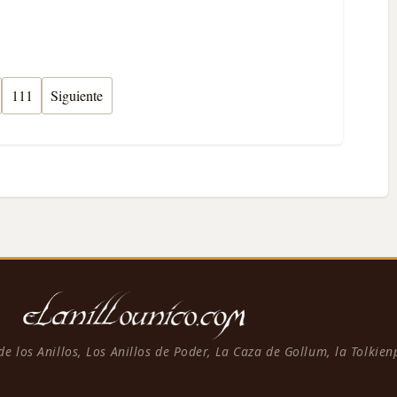
111
Siguiente
 de los Anillos, Los Anillos de Poder, La Caza de Gollum, la Tolkie