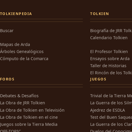
TOLKIENPEDIA
TOLKIEN
Buscar
Biografía de JRR Tol
Calendario Tolkien
Mapas de Arda
Árboles Genealógicos
El Profesor Tolkien
Cómputo de la Comarca
Ensayos sobre Arda
Taller de Historias
El Rincón de los Tolk
FOROS
JUEGOS
Debates & Desafíos
Trivial de la Tierra M
La Obra de JRR Tolkien
La Guerra de los Silm
La Obra de Tolkien en Televisión
Ajedrez de ESDLA
La Obra de Tolkien en el cine
Test del Buen Saque
Juegos sobre la Tierra Media
La Guerra de los Cla
OFF-TOPIC
Duelos del Conocimi