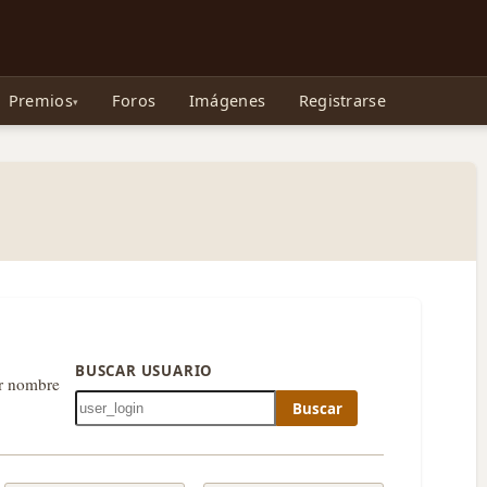
e Gollum, la Tolkienpedia y más
Premios
Foros
Imágenes
Registrarse
BUSCAR USUARIO
or nombre
Buscar