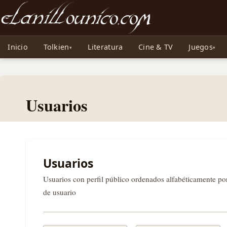
Noticias sobre Tolkien: El Señor de los Anillos, Los Anillos de Poder, La Caza d
Inicio
Tolkien
Literatura
Cine & TV
Juegos
Usuarios
Usuarios
Usuarios con perfil público ordenados alfabéticamente p
de usuario