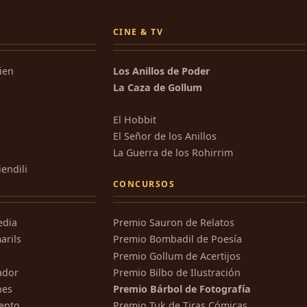
CINE & TV
kien
Los Anillos de Poder
La Caza de Gollum
El Hobbit
El Señor de los Anillos
La Guerra de los Rohirrim
iendili
CONCURSOS
edia
Premio Sauron de Relatos
arils
Premio Bombadil de Poesía
Premio Gollum de Acertijos
ador
Premio Bilbo de Ilustración
nes
Premio Bárbol de Fotografía
ento
Premio Tuk de Tiras Cómicas