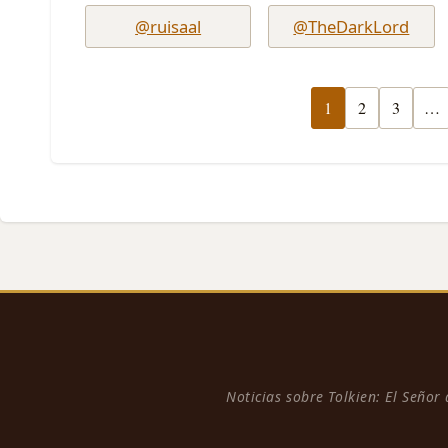
@ruisaal
@TheDarkLord
1
2
3
…
Noticias sobre Tolkien: El Señor