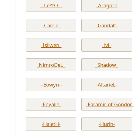
__LeYtO__
_Aragorn
_Carrie_
_Gandalf-
_Isilwen_
_ivi_
_NimroDeL_
_Shadow_
--Eowyn--
-AltarieL-
-Enyalie-
-Faramir-of-Gondor-
-HaletH-
-Hurin-