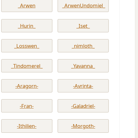
_Arwen
_ArwenUndomiel_
_Hurin_
_Iset_
_Losswen_
_nimloth_
_Tindomerel_
_Yavanna_
-Aragorn-
-Avrinta-
-Fran-
-Galadriel-
-Ithilien-
-Morgoth-