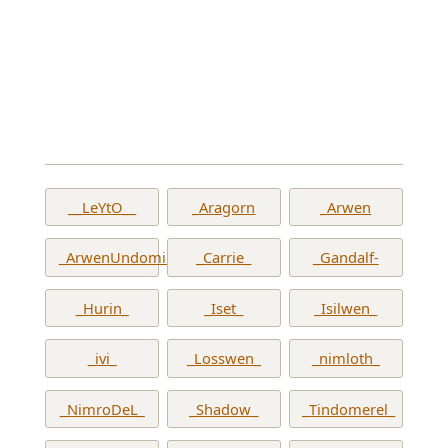
__LeYtO__
_Aragorn
_Arwen
_ArwenUndomiel_
_Carrie_
_Gandalf-
_Hurin_
_Iset_
_Isilwen_
_ivi_
_Losswen_
_nimloth_
_NimroDeL_
_Shadow_
_Tindomerel_