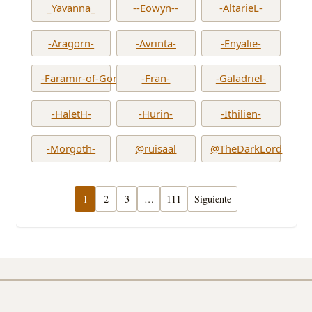
_Yavanna_
--Eowyn--
-AltarieL-
-Aragorn-
-Avrinta-
-Enyalie-
-Faramir-of-Gondor-
-Fran-
-Galadriel-
-HaletH-
-Hurin-
-Ithilien-
-Morgoth-
@ruisaal
@TheDarkLord
1
2
3
…
111
Siguiente