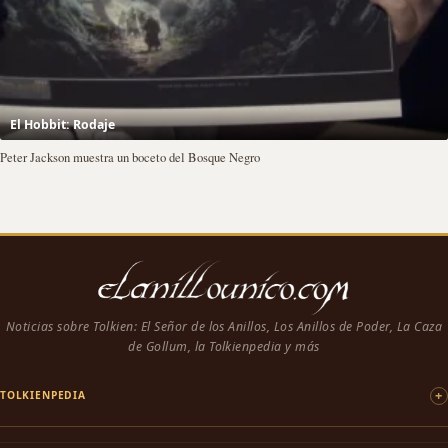
El Hobbit: Rodaje
Peter Jackson muestra un boceto del Bosque Negro
Noticias sobre Tolkien: El Señor de los Anillos, Los Anillos de Poder, La Caza
de Gollum, la Tolkienpedia y más
TOLKIENPEDIA