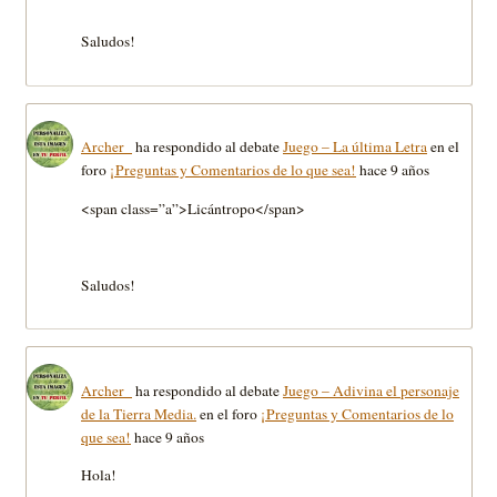
Saludos!
Archer_
ha respondido al debate
Juego – La última Letra
en el
foro
¡Preguntas y Comentarios de lo que sea!
hace 9 años
<span class=”a”>Licántropo</span>
Saludos!
Archer_
ha respondido al debate
Juego – Adivina el personaje
de la Tierra Media.
en el foro
¡Preguntas y Comentarios de lo
que sea!
hace 9 años
Hola!