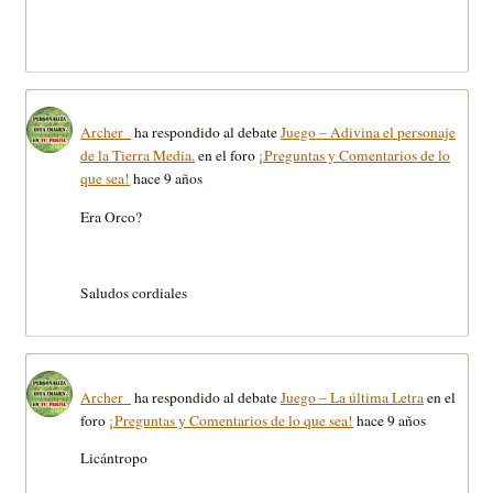
Archer_
ha respondido al debate
Juego – Adivina el personaje
de la Tierra Media.
en el foro
¡Preguntas y Comentarios de lo
que sea!
hace 9 años
Era Orco?
Saludos cordiales
Archer_
ha respondido al debate
Juego – La última Letra
en el
foro
¡Preguntas y Comentarios de lo que sea!
hace 9 años
Licántropo