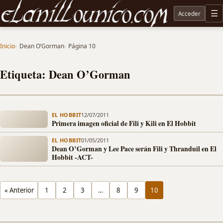
Acceder
M
Noticias sobre Tolkien: El Señor de los Anillos, Los Anillos de Poder, La Caza de Gollum, la 
Inicio
Dean O’Gorman
Página 10
Etiqueta: Dean O’Gorman
EL HOBBIT
12/07/2011
Primera imagen oficial de Fili y Kili en El Hobbit
EL HOBBIT
01/05/2011
Dean O’Gorman y Lee Pace serán Fili y Thranduil en El
Hobbit -ACT-
« Anterior
1
2
3
…
8
9
10