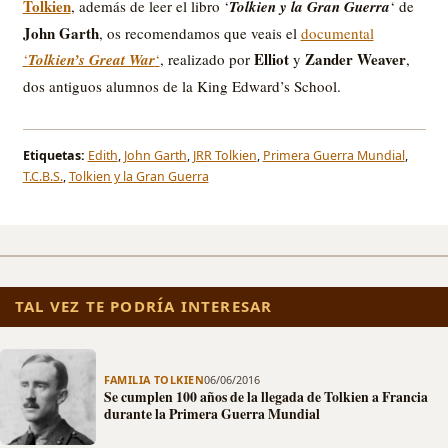
Tolkien
, además de leer el libro ‘
Tolkien y la Gran Guerra
‘ de
John Garth
, os recomendamos que veais el
documental
Elliot
Zander Weaver
‘
Tolkien’s Great War
‘
, realizado por
y
,
dos antiguos alumnos de la King Edward’s School.
Etiquetas:
Edith
,
John Garth
,
JRR Tolkien
,
Primera Guerra Mundial
,
T.C.B.S.
,
Tolkien y la Gran Guerra
TAL VEZ TE PODRÍA INTERESAR
FAMILIA TOLKIEN
06/06/2016
Se cumplen 100 años de la llegada de Tolkien a Francia
durante la Primera Guerra Mundial