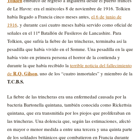
Tolkien
embarcó de regreso a Inglaterra desde el puerto francés
de Le Havre: era el miércoles 8 de noviembre de 1916. Tolkien
había llegado a Francia cinco meses antes,
el 6 de junio de
1916
, y durante casi cuatro meses había servido como oficial de
señales en el 11º Batallón de Fusileros de Lancashire. Para
Tolkien, que sufría la fiebre de las trincheras, terminaba así la
pesadilla que había vivido en el Somme. Una pesadilla en la que
había visto en primera persona el horror de la contienda y
durante la que había recibido la
terrible noticia del fallecimiento
R.Q. Gilson
de
, uno de los “cuatro inmortales” y miembro de la
T.C.B.S.
La fiebre de las trincheras era una enfermedad causada por la
bacteria Bartonella quintana, también conocida como Rickettsia
quintana, que era transmitida por los piojos que proliferaban en
las trincheras. Una dolencia que, según las estimaciones, afectó
en mayor o menor medida a entre una tercera y una quinta parte
de los soldados británicos que combatieron en Francia durante