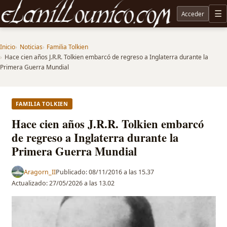
Acceder
M
Noticias sobre Tolkien: El Señor de los Anillos, Los Anillos de Poder, La Caza de Gollum, la 
Inicio
Noticias
Familia Tolkien
Hace cien años J.R.R. Tolkien embarcó de regreso a Inglaterra durante la
Primera Guerra Mundial
FAMILIA TOLKIEN
Hace cien años J.R.R. Tolkien embarcó
de regreso a Inglaterra durante la
Primera Guerra Mundial
Aragorn_II
Publicado:
08/11/2016 a las 15.37
Actualizado:
27/05/2026 a las 13.02