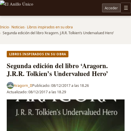
Acceder
M
Noticias sobre Tolkien: El Señor de los Anillos, Los Anillos de Poder, La Caza de Gollum, la 
Inicio
Noticias
Libros inspirados en su obra
Segunda edición del libro ‘Aragorn. J.R.R. Tolkien’s Undervalued Hero’
LIBROS INSPIRADOS EN SU OBRA
Segunda edición del libro ‘Aragorn.
J.R.R. Tolkien’s Undervalued Hero’
Aragorn_II
Publicado:
08/12/2017 a las 18.26
Actualizado:
08/12/2017 a las 18.29