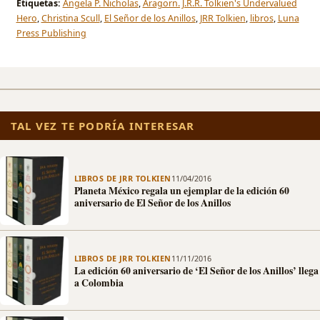
Etiquetas:
Angela P. Nicholas
,
Aragorn. J.R.R. Tolkien's Undervalued
Hero
,
Christina Scull
,
El Señor de los Anillos
,
JRR Tolkien
,
libros
,
Luna
Press Publishing
TAL VEZ TE PODRÍA INTERESAR
LIBROS DE JRR TOLKIEN
11/04/2016
Planeta México regala un ejemplar de la edición 60
aniversario de El Señor de los Anillos
LIBROS DE JRR TOLKIEN
11/11/2016
La edición 60 aniversario de ‘El Señor de los Anillos’ llega
a Colombia