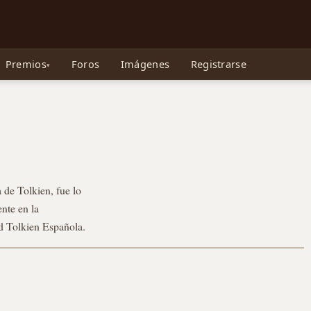
e Gollum, la Tolkienpedia y más
Premios
Foros
Imágenes
Registrarse
a de Tolkien, fue lo
nte en la
d Tolkien Española.