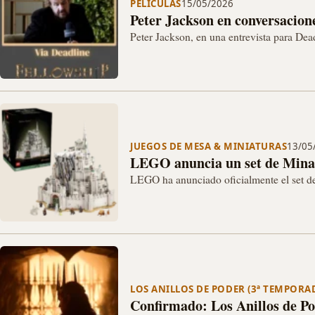
PELÍCULAS
15/05/2026
Peter Jackson en conversacione
Peter Jackson, en una entrevista para De
familia Tolkien, y por tanto la Tolkien Es
JUEGOS DE MESA & MINIATURAS
13/05
LEGO anuncia un set de Minas
LEGO ha anunciado oficialmente el set de
categoría de ICONS, al igual que…
LOS ANILLOS DE PODER (3ª TEMPORA
Confirmado: Los Anillos de Po