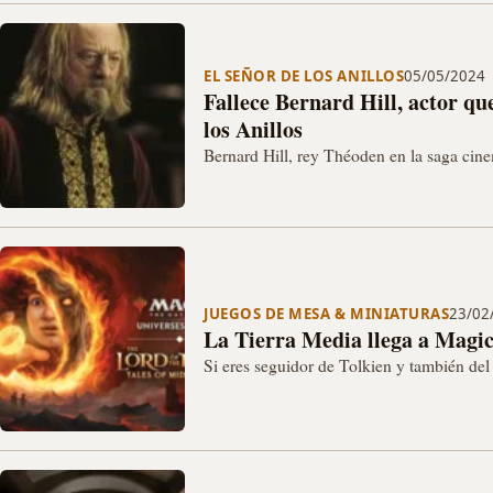
EL SEÑOR DE LOS ANILLOS
05/05/2024
Fallece Bernard Hill, actor qu
los Anillos
Bernard Hill, rey Théoden en la saga cine
hoy a los 79 años de edad. …
JUEGOS DE MESA & MINIATURAS
23/02
La Tierra Media llega a Magi
Si eres seguidor de Tolkien y también d
ya que el próximo 23 de Junio llega la…