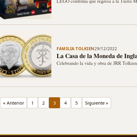
LEGO confirma que regresa a la Tierra M
FAMILIA TOLKIEN
29/12/2022
La Casa de la Moneda de Ingl
Celebrando la vida y obra de JRR Tolkien
público coleccionista desde el 3 de ener
« Anterior
1
2
3
4
5
Siguiente »