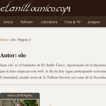
Noticias sobre Tolkien: El Señor de los Anillos, Los Anillos de Poder, La Caza d
Inicio
Tolkien
Literatura
Cine & TV
Juegos
Inicio
olo
Página 3
Autor: olo
Juan 'olo' es el fundador de El Anillo Único. Apasionado de la literatur
que le hizo empezar esta web. A día de hoy sigue participando activame
Comunidad, siendo socio de la Tolkien Society así como de la Socieda