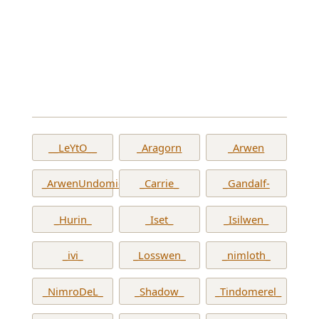
__LeYtO__
_Aragorn
_Arwen
_ArwenUndomiel_
_Carrie_
_Gandalf-
_Hurin_
_Iset_
_Isilwen_
_ivi_
_Losswen_
_nimloth_
_NimroDeL_
_Shadow_
_Tindomerel_