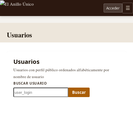
Acceder
M
Noticias sobre Tolkien: El Señor de los Anillos, Los Anillos de Poder, La Caza de Gollum, la 
Usuarios
Usuarios
Usuarios con perfil público ordenados alfabéticamente por
nombre de usuario
BUSCAR USUARIO
Buscar