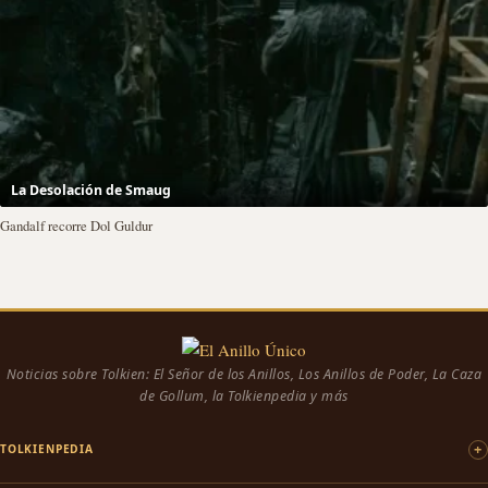
La Desolación de Smaug
Gandalf recorre Dol Guldur
Noticias sobre Tolkien: El Señor de los Anillos, Los Anillos de Poder, La Caza
de Gollum, la Tolkienpedia y más
TOLKIENPEDIA