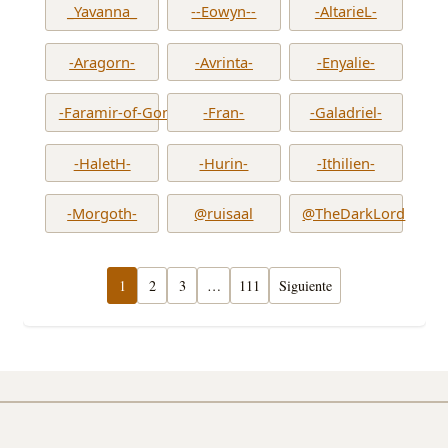
_Yavanna_
--Eowyn--
-AltarieL-
-Aragorn-
-Avrinta-
-Enyalie-
-Faramir-of-Gondor-
-Fran-
-Galadriel-
-HaletH-
-Hurin-
-Ithilien-
-Morgoth-
@ruisaal
@TheDarkLord
1
2
3
…
111
Siguiente