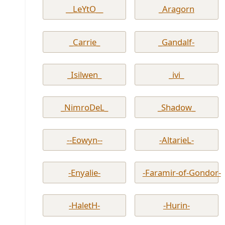
__LeYtO__
_Aragorn
_Carrie_
_Gandalf-
_Isilwen_
_ivi_
_NimroDeL_
_Shadow_
--Eowyn--
-AltarieL-
-Enyalie-
-Faramir-of-Gondor-
-HaletH-
-Hurin-