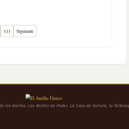
111
Siguiente
 de los Anillos, Los Anillos de Poder, La Caza de Gollum, la Tolkie