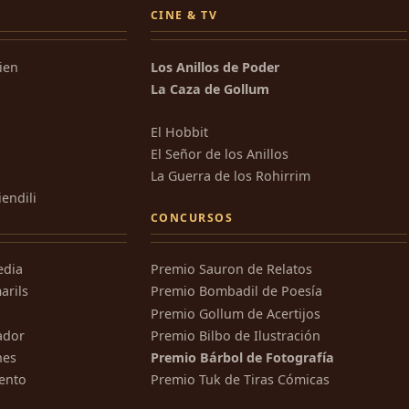
CINE & TV
kien
Los Anillos de Poder
La Caza de Gollum
El Hobbit
El Señor de los Anillos
La Guerra de los Rohirrim
iendili
CONCURSOS
edia
Premio Sauron de Relatos
arils
Premio Bombadil de Poesía
Premio Gollum de Acertijos
ador
Premio Bilbo de Ilustración
nes
Premio Bárbol de Fotografía
ento
Premio Tuk de Tiras Cómicas