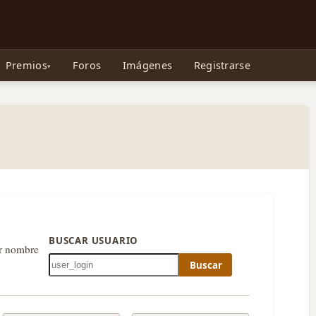
e Gollum, la Tolkienpedia y más
Premios
Foros
Imágenes
Registrarse
BUSCAR USUARIO
or nombre
Buscar