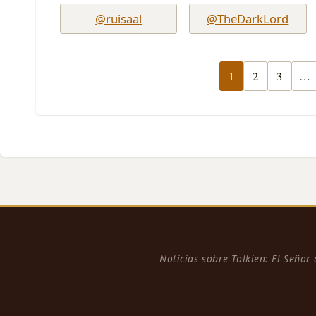
@ruisaal
@TheDarkLord
1
2
3
…
Noticias sobre Tolkien: El Señor