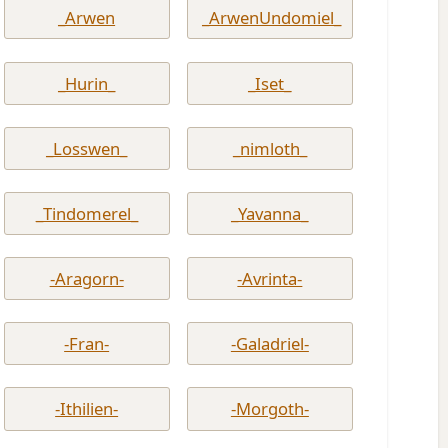
_Arwen
_ArwenUndomiel_
_Hurin_
_Iset_
_Losswen_
_nimloth_
_Tindomerel_
_Yavanna_
-Aragorn-
-Avrinta-
-Fran-
-Galadriel-
-Ithilien-
-Morgoth-