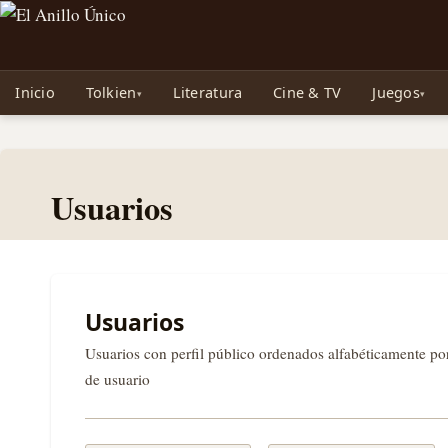
Noticias sobre Tolkien: El Señor de los Anillos, Los Anillos de Poder, La Caza d
Inicio
Tolkien
Literatura
Cine & TV
Juegos
Usuarios
Usuarios
Usuarios con perfil público ordenados alfabéticamente p
de usuario