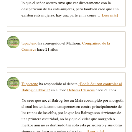
lo que el señor oscuro tuvo que ver directamente con la
desapariciòn de las ents-mujeres, pero tambien creo que aùn
existen ents mujeres, hay una parte en la comu…
[Leer más]
tupacteno
ha conseguido el Mathom:
Compañero de la
Comarca
hace 21 años
Tupacteno
ha respondido al debate
¿Podía Sauron controlar al
Balrog de Moria?
en el foro
Debates Clásicos
hace 21 años
Yo creo que no, el Balrog fue un Maia corompido por morgoth,
el cual los tenia como cmapeones en contra principalmente de
los reinos de los elfos, por lo que los Balrogs son sirvientes de
una primera oscuridad, no hay que olvidar que morgoth o
melkor aun no es destruido tan solo esta prisionero y sus obras
siempre perduraran y quien sabe si en…
[Leer más]