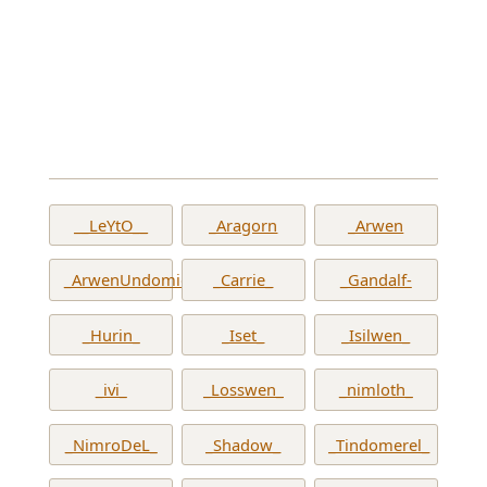
__LeYtO__
_Aragorn
_Arwen
_ArwenUndomiel_
_Carrie_
_Gandalf-
_Hurin_
_Iset_
_Isilwen_
_ivi_
_Losswen_
_nimloth_
_NimroDeL_
_Shadow_
_Tindomerel_