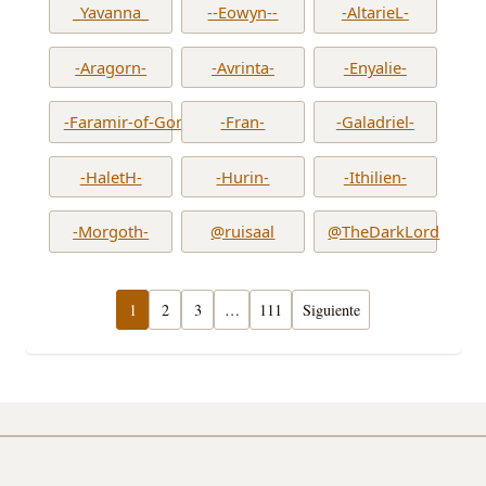
_Yavanna_
--Eowyn--
-AltarieL-
-Aragorn-
-Avrinta-
-Enyalie-
-Faramir-of-Gondor-
-Fran-
-Galadriel-
-HaletH-
-Hurin-
-Ithilien-
-Morgoth-
@ruisaal
@TheDarkLord
1
2
3
…
111
Siguiente