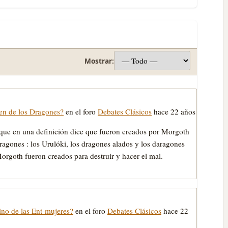
Mostrar:
gen de los Dragones?
en el foro
Debates Clásicos
hace 22 años
 que en una definición dice que fueron creados por Morgoth
agones : los Urulóki, los dragones alados y los daragones
 Morgoth fueron creados para destruir y hacer el mal.
tino de las Ent-mujeres?
en el foro
Debates Clásicos
hace 22