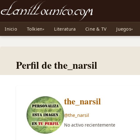
Noticias sobre Tolkien: El Señor de los Anillos, Los Anillos de Poder, La Caza d
Inicio
Tolkien
Literatura
Cine & TV
Juegos
Perfil de the_narsil
the_narsil
@the_narsil
No activo recientemente