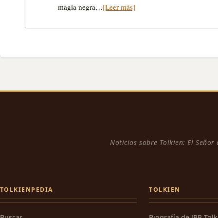
magia negra…
[Leer más]
Noticias sobre Tolkien: El Señor
TOLKIENPEDIA
TOLKIEN
Buscar
Biografía de JRR Tol