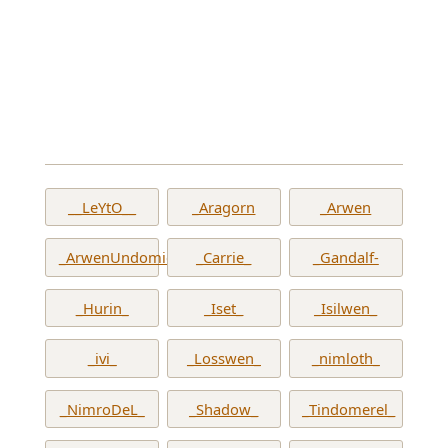
__LeYtO__
_Aragorn
_Arwen
_ArwenUndomiel_
_Carrie_
_Gandalf-
_Hurin_
_Iset_
_Isilwen_
_ivi_
_Losswen_
_nimloth_
_NimroDeL_
_Shadow_
_Tindomerel_