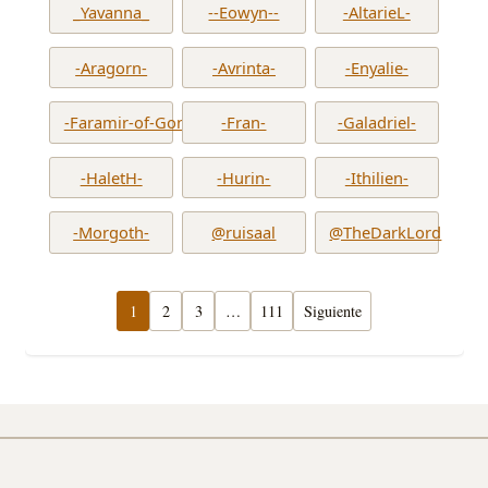
_Yavanna_
--Eowyn--
-AltarieL-
-Aragorn-
-Avrinta-
-Enyalie-
-Faramir-of-Gondor-
-Fran-
-Galadriel-
-HaletH-
-Hurin-
-Ithilien-
-Morgoth-
@ruisaal
@TheDarkLord
1
2
3
…
111
Siguiente