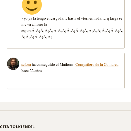
) yo ya la tengo encargada… hasta el viernes nada…. q larga se
me va a hacer la
esperaÃ‚Â¡Ã‚Â¡Ã‚Â¡Ã‚Â¡Ã‚Â¡Ã‚Â¡Ã‚Â¡Ã‚Â¡Ã‚Â¡Ã‚Â¡Ã‚
Â¡Ã‚Â¡Ã‚Â¡Ã‚Â¡
sefora
ha conseguido el Mathom:
Compañero de la Comarca
hace 22 años
CITA TOLKIENDIL