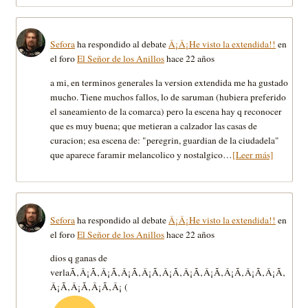
Sefora
ha respondido al debate
Â¡Â¡He visto la extendida!!
en
el foro
El Señor de los Anillos
hace 22 años
a mi, en terminos generales la version extendida me ha gustado
mucho. Tiene muchos fallos, lo de saruman (hubiera preferido
el saneamiento de la comarca) pero la escena hay q reconocer
que es muy buena; que metieran a calzador las casas de
curacion; esa escena de: "peregrin, guardian de la ciudadela"
que aparece faramir melancolico y nostalgico…
[Leer más]
Sefora
ha respondido al debate
Â¡Â¡He visto la extendida!!
en
el foro
El Señor de los Anillos
hace 22 años
dios q ganas de
verlaÃ‚Â¡Ã‚Â¡Ã‚Â¡Ã‚Â¡Ã‚Â¡Ã‚Â¡Ã‚Â¡Ã‚Â¡Ã‚Â¡Ã‚Â¡Ã‚
Â¡Ã‚Â¡Ã‚Â¡Ã‚Â¡ (