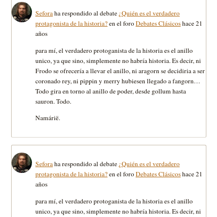
Sefora
ha respondido al debate
¿Quién es el verdadero
protagonista de la historia?
en el foro
Debates Clásicos
hace 21
años
para mí, el verdadero protoganista de la historia es el anillo
unico, ya que sino, simplemente no habría historia. Es decir, ni
Frodo se ofrecería a llevar el anillo, ni aragorn se decidiria a ser
coronado rey, ni pippin y merry hubiesen llegado a fangorn…
Todo gira en torno al anillo de poder, desde gollum hasta
sauron. Todo.
Namárië.
Sefora
ha respondido al debate
¿Quién es el verdadero
protagonista de la historia?
en el foro
Debates Clásicos
hace 21
años
para mí, el verdadero protoganista de la historia es el anillo
unico, ya que sino, simplemente no habría historia. Es decir, ni