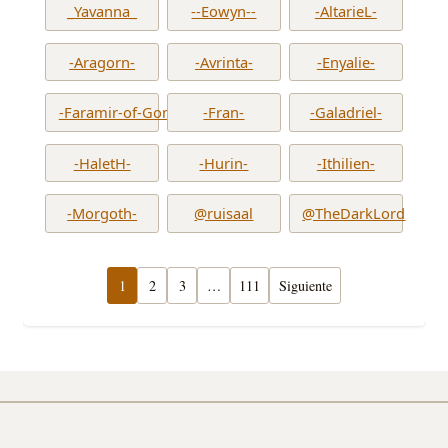
_Yavanna_
--Eowyn--
-AltarieL-
-Aragorn-
-Avrinta-
-Enyalie-
-Faramir-of-Gondor-
-Fran-
-Galadriel-
-HaletH-
-Hurin-
-Ithilien-
-Morgoth-
@ruisaal
@TheDarkLord
1
2
3
…
111
Siguiente