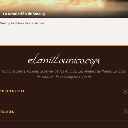
La Desolación de Smaug
Smaug lo abrasa todo a su paso
Noticias sobre Tolkien: El Señor de los Anillos, Los Anillos de Poder, La Caza
de Gollum, la Tolkienpedia y más
TOLKIENPEDIA
TOLKIEN