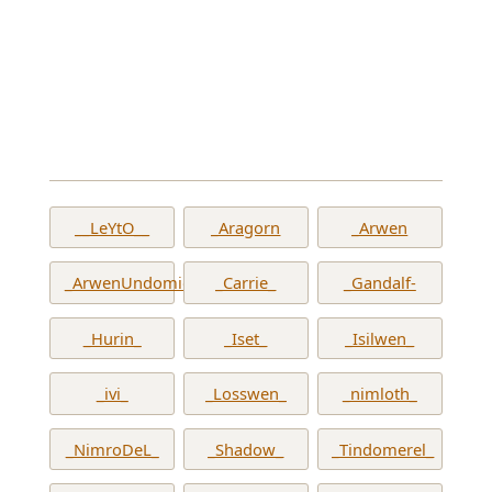
__LeYtO__
_Aragorn
_Arwen
_ArwenUndomiel_
_Carrie_
_Gandalf-
_Hurin_
_Iset_
_Isilwen_
_ivi_
_Losswen_
_nimloth_
_NimroDeL_
_Shadow_
_Tindomerel_