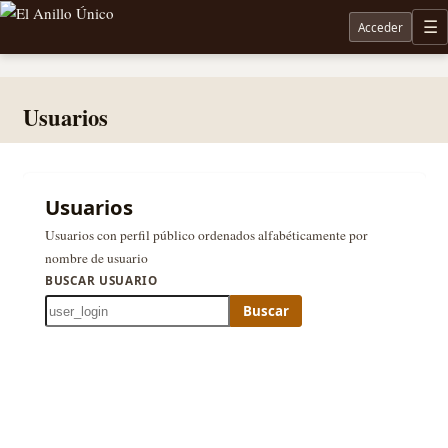
Acceder
M
Noticias sobre Tolkien: El Señor de los Anillos, Los Anillos de Poder, La Caza de Gollum, la 
Usuarios
Usuarios
Usuarios con perfil público ordenados alfabéticamente por
nombre de usuario
BUSCAR USUARIO
Buscar