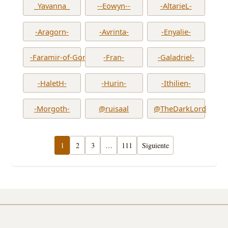
_Yavanna_
--Eowyn--
-AltarieL-
-Aragorn-
-Avrinta-
-Enyalie-
-Faramir-of-Gondor-
-Fran-
-Galadriel-
-HaletH-
-Hurin-
-Ithilien-
-Morgoth-
@ruisaal
@TheDarkLord
1
2
3
…
111
Siguiente