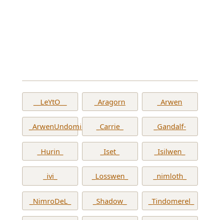
__LeYtO__
_Aragorn
_Arwen
_ArwenUndomiel_
_Carrie_
_Gandalf-
_Hurin_
_Iset_
_Isilwen_
_ivi_
_Losswen_
_nimloth_
_NimroDeL_
_Shadow_
_Tindomerel_