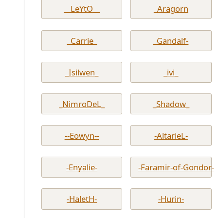
__LeYtO__
_Aragorn
_Carrie_
_Gandalf-
_Isilwen_
_ivi_
_NimroDeL_
_Shadow_
--Eowyn--
-AltarieL-
-Enyalie-
-Faramir-of-Gondor-
-HaletH-
-Hurin-