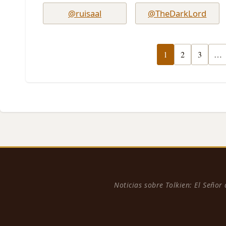
@ruisaal
@TheDarkLord
1
2
3
…
Noticias sobre Tolkien: El Señor