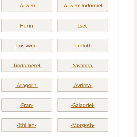
_Arwen
_ArwenUndomiel_
_Hurin_
_Iset_
_Losswen_
_nimloth_
_Tindomerel_
_Yavanna_
-Aragorn-
-Avrinta-
-Fran-
-Galadriel-
-Ithilien-
-Morgoth-