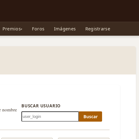
e Gollum, la Tolkienpedia y más
Premios
Foros
Imágenes
Registrarse
BUSCAR USUARIO
or nombre
Buscar