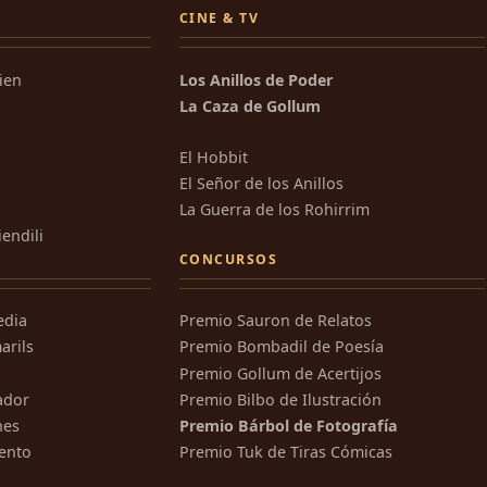
CINE & TV
kien
Los Anillos de Poder
La Caza de Gollum
El Hobbit
El Señor de los Anillos
La Guerra de los Rohirrim
iendili
CONCURSOS
edia
Premio Sauron de Relatos
arils
Premio Bombadil de Poesía
Premio Gollum de Acertijos
ador
Premio Bilbo de Ilustración
nes
Premio Bárbol de Fotografía
ento
Premio Tuk de Tiras Cómicas