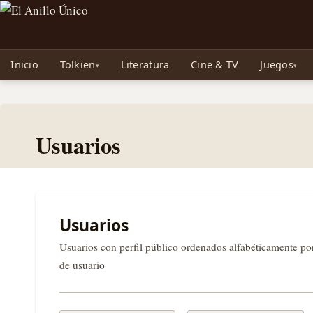
Noticias sobre Tolkien: El Señor de los Anillos, Los Anillos de Poder, La Caza d
Inicio
Tolkien
Literatura
Cine & TV
Juegos
Usuarios
Usuarios
Usuarios con perfil público ordenados alfabéticamente p
de usuario