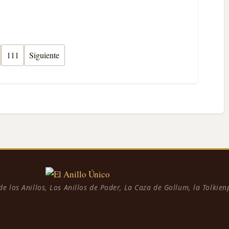
111
Siguiente
 de los Anillos, Los Anillos de Poder, La Caza de Gollum, la Tolkie