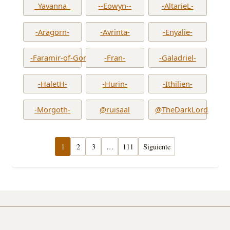
_Yavanna_
--Eowyn--
-AltarieL-
-Aragorn-
-Avrinta-
-Enyalie-
-Faramir-of-Gondor-
-Fran-
-Galadriel-
-HaletH-
-Hurin-
-Ithilien-
-Morgoth-
@ruisaal
@TheDarkLord
1
2
3
…
111
Siguiente