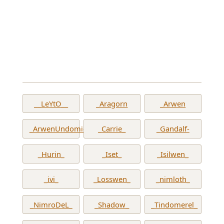
__LeYtO__
_Aragorn
_Arwen
_ArwenUndomiel_
_Carrie_
_Gandalf-
_Hurin_
_Iset_
_Isilwen_
_ivi_
_Losswen_
_nimloth_
_NimroDeL_
_Shadow_
_Tindomerel_