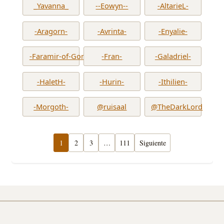
_Yavanna_
--Eowyn--
-AltarieL-
-Aragorn-
-Avrinta-
-Enyalie-
-Faramir-of-Gondor-
-Fran-
-Galadriel-
-HaletH-
-Hurin-
-Ithilien-
-Morgoth-
@ruisaal
@TheDarkLord
1
2
3
…
111
Siguiente