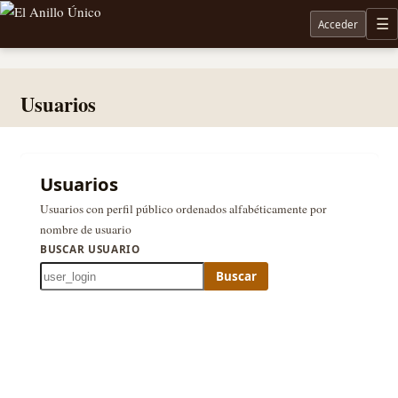
Acceder
M
Noticias sobre Tolkien: El Señor de los Anillos, Los Anillos de Poder, La Caza de Gollum, la 
Usuarios
Usuarios
Usuarios con perfil público ordenados alfabéticamente por
nombre de usuario
BUSCAR USUARIO
Buscar