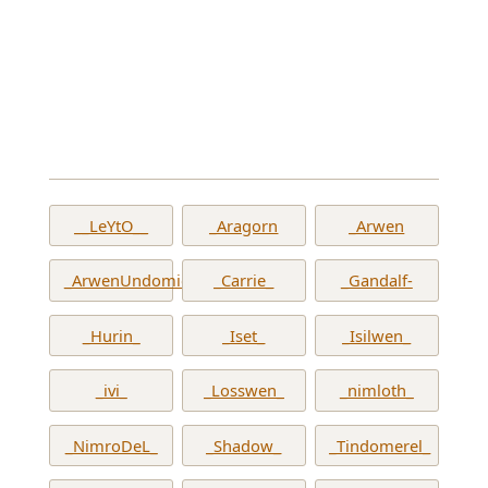
__LeYtO__
_Aragorn
_Arwen
_ArwenUndomiel_
_Carrie_
_Gandalf-
_Hurin_
_Iset_
_Isilwen_
_ivi_
_Losswen_
_nimloth_
_NimroDeL_
_Shadow_
_Tindomerel_