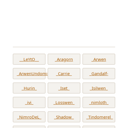
__LeYtO__
_Aragorn
_Arwen
_ArwenUndomiel_
_Carrie_
_Gandalf-
_Hurin_
_Iset_
_Isilwen_
_ivi_
_Losswen_
_nimloth_
_NimroDeL_
_Shadow_
_Tindomerel_