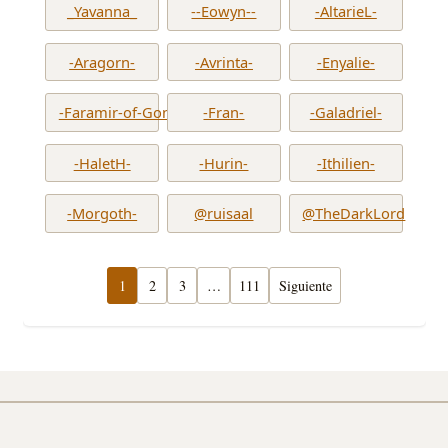
_Yavanna_
--Eowyn--
-AltarieL-
-Aragorn-
-Avrinta-
-Enyalie-
-Faramir-of-Gondor-
-Fran-
-Galadriel-
-HaletH-
-Hurin-
-Ithilien-
-Morgoth-
@ruisaal
@TheDarkLord
1
2
3
…
111
Siguiente