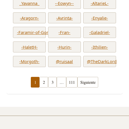
_Yavanna_
--Eowyn--
-AltarieL-
-Aragorn-
-Avrinta-
-Enyalie-
-Faramir-of-Gondor-
-Fran-
-Galadriel-
-HaletH-
-Hurin-
-Ithilien-
-Morgoth-
@ruisaal
@TheDarkLord
1
2
3
…
111
Siguiente