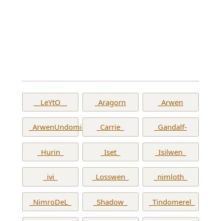
__LeYtO__
_Aragorn
_Arwen
_ArwenUndomiel_
_Carrie_
_Gandalf-
_Hurin_
_Iset_
_Isilwen_
_ivi_
_Losswen_
_nimloth_
_NimroDeL_
_Shadow_
_Tindomerel_