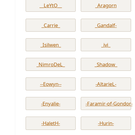
__LeYtO__
_Aragorn
_Carrie_
_Gandalf-
_Isilwen_
_ivi_
_NimroDeL_
_Shadow_
--Eowyn--
-AltarieL-
-Enyalie-
-Faramir-of-Gondor-
-HaletH-
-Hurin-