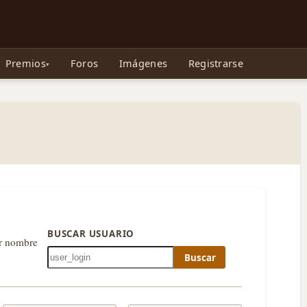
e Gollum, la Tolkienpedia y más
Premios
Foros
Imágenes
Registrarse
BUSCAR USUARIO
or nombre
Buscar