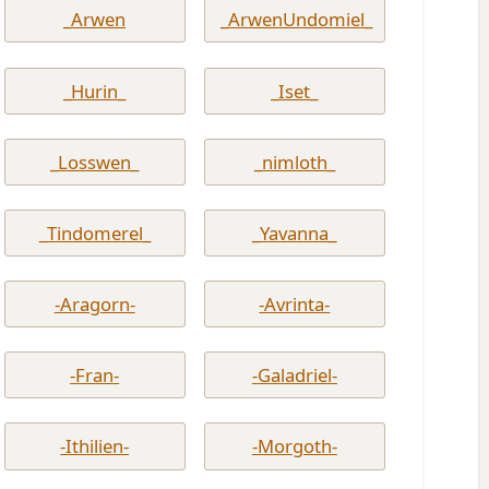
_Arwen
_ArwenUndomiel_
_Hurin_
_Iset_
_Losswen_
_nimloth_
_Tindomerel_
_Yavanna_
-Aragorn-
-Avrinta-
-Fran-
-Galadriel-
-Ithilien-
-Morgoth-