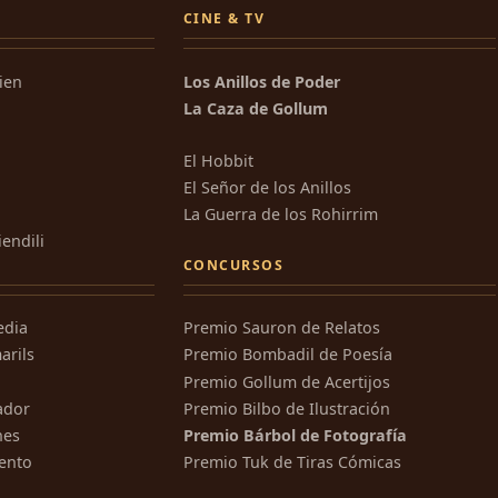
CINE & TV
kien
Los Anillos de Poder
La Caza de Gollum
El Hobbit
El Señor de los Anillos
La Guerra de los Rohirrim
iendili
CONCURSOS
edia
Premio Sauron de Relatos
arils
Premio Bombadil de Poesía
Premio Gollum de Acertijos
ador
Premio Bilbo de Ilustración
nes
Premio Bárbol de Fotografía
ento
Premio Tuk de Tiras Cómicas