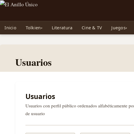
Noticias sobre Tolkien: El Señor de los Anillos, Los Anillos de Poder, La Caza d
Inicio
Tolkien
Literatura
Cine & TV
Juegos
Usuarios
Usuarios
Usuarios con perfil público ordenados alfabéticamente p
de usuario