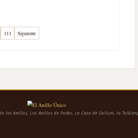
111
Siguiente
 de los Anillos, Los Anillos de Poder, La Caza de Gollum, la Tolkie