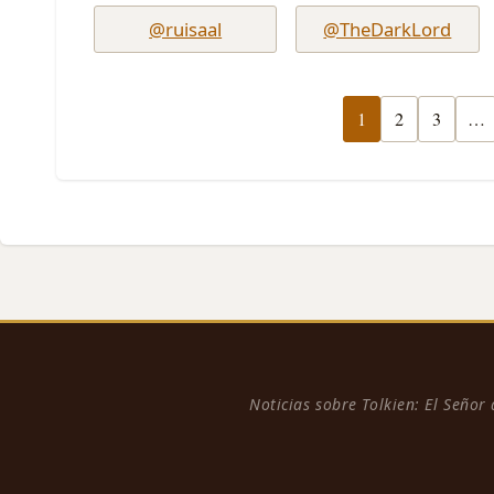
@ruisaal
@TheDarkLord
1
2
3
…
Noticias sobre Tolkien: El Señor