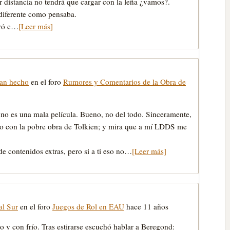
or distancia no tendrá que cargar con la leña ¿vamos?.
ndiferente como pensaba.
aró c…
[Leer más]
han hecho
en el foro
Rumores y Comentarios de la Obra de
” no es una mala película. Bueno, no del todo. Sinceramente,
cho con la pobre obra de Tolkien; y mira que a mí LDDS me
e contenidos extras, pero si a ti eso no…
[Leer más]
al Sur
en el foro
Juegos de Rol en EAU
hace 11 años
 y con frío. Tras estirarse escuchó hablar a Beregond: