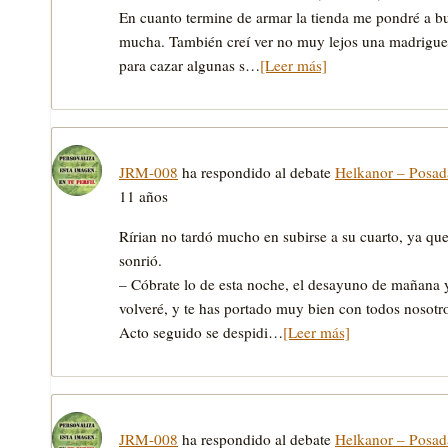
En cuanto termine de armar la tienda me pondré a b
mucha. También creí ver no muy lejos una madriguera 
para cazar algunas s…
[Leer más]
JRM-008
ha respondido al debate
Helkanor – Posa
11 años
Rírian no tardó mucho en subirse a su cuarto, ya que
sonrió.
– Cóbrate lo de esta noche, el desayuno de mañana 
volveré, y te has portado muy bien con todos nosotro
Acto seguido se despidi…
[Leer más]
JRM-008
ha respondido al debate
Helkanor – Posa