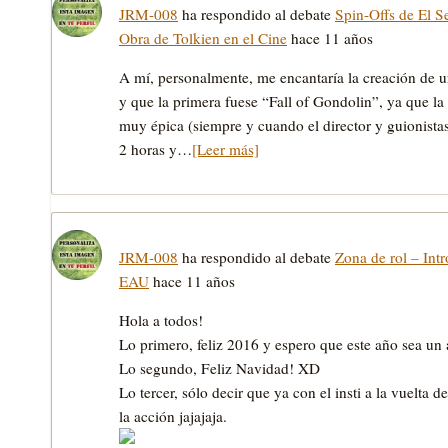
JRM-008
ha respondido al debate
Spin-Offs de El S
Obra de Tolkien en el Cine
hace 11 años
A mí, personalmente, me encantaría la creación de 
y que la primera fuese “Fall of Gondolin”, ya que la 
muy épica (siempre y cuando el director y guionistas 
2 horas y…
[Leer más]
JRM-008
ha respondido al debate
Zona de rol – Intr
EAU
hace 11 años
Hola a todos!
Lo primero, feliz 2016 y espero que este año sea un a
Lo segundo, Feliz Navidad! XD
Lo tercer, sólo decir que ya con el insti a la vuelta 
la acción jajajaja.