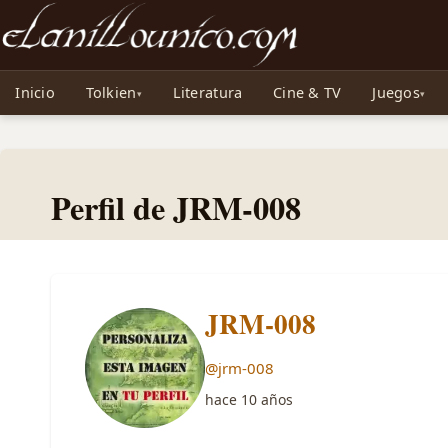
Noticias sobre Tolkien: El Señor de los Anillos, Los Anillos de Poder, La Caza d
Inicio
Tolkien
Literatura
Cine & TV
Juegos
Perfil de JRM-008
JRM-008
@jrm-008
hace 10 años