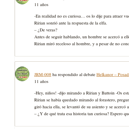
11 años
-En realidad no es curiosa… os lo dije para atraer v
Rírian sonrió ante la respuesta de la elfa.
– ¿De veras?
Antes de seguir hablando, un hombre se acercó a ello
Rírian miró receloso al hombre, y a pesar de no con
JRM-008
ha respondido al debate
Helkanor – Posa
11 años
-Hey, niños! -dijo mirando a Rírian y Battoin -Os est
Rírian se había quedado mirando al forastero, preg
giró hacia ella, se levantó de su asiento y se acercó 
– ¿Y de qué trata esa historia tan curiosa? Espero q