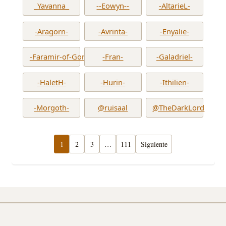
_Yavanna_
--Eowyn--
-AltarieL-
-Aragorn-
-Avrinta-
-Enyalie-
-Faramir-of-Gondor-
-Fran-
-Galadriel-
-HaletH-
-Hurin-
-Ithilien-
-Morgoth-
@ruisaal
@TheDarkLord
1
2
3
…
111
Siguiente