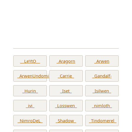
__LeYtO__
_Aragorn
_Arwen
_ArwenUndomiel_
_Carrie_
_Gandalf-
_Hurin_
_Iset_
_Isilwen_
_ivi_
_Losswen_
_nimloth_
_NimroDeL_
_Shadow_
_Tindomerel_