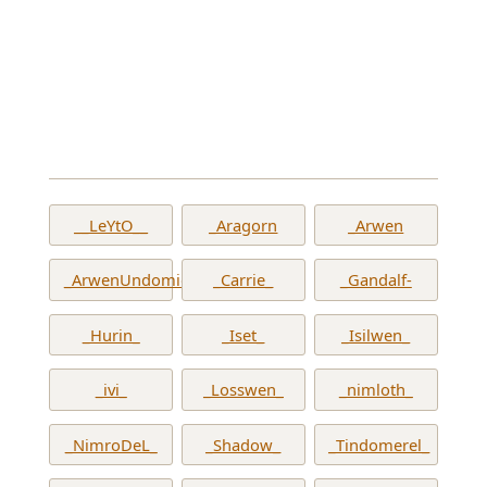
__LeYtO__
_Aragorn
_Arwen
_ArwenUndomiel_
_Carrie_
_Gandalf-
_Hurin_
_Iset_
_Isilwen_
_ivi_
_Losswen_
_nimloth_
_NimroDeL_
_Shadow_
_Tindomerel_