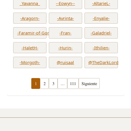
_Yavanna_
--Eowyn--
-AltarieL-
-Aragorn-
-Avrinta-
-Enyalie-
-Faramir-of-Gondor-
-Fran-
-Galadriel-
-HaletH-
-Hurin-
-Ithilien-
-Morgoth-
@ruisaal
@TheDarkLord
1
2
3
…
111
Siguiente