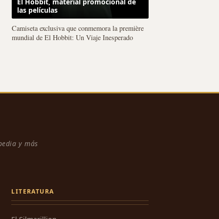
El Hobbit, material promocional de
las películas
Camiseta exclusiva que conmemora la première
mundial de El Hobbit: Un Viaje Inesperado
npedia y más
LITERATURA