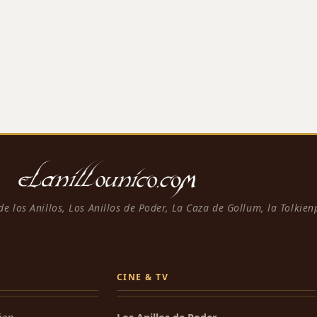
 de los Anillos, Los Anillos de Poder, La Caza de Gollum, la Tolkie
CINE & TV