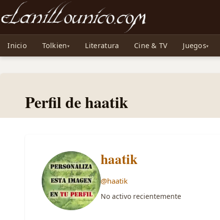
Noticias sobre Tolkien: El Señor de los Anillos, Los Anillos de Poder, La Caza d
Inicio
Tolkien
Literatura
Cine & TV
Juegos
Perfil de haatik
haatik
@haatik
No activo recientemente