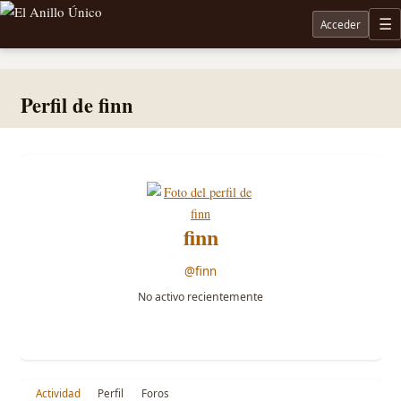
Acceder
M
Noticias sobre Tolkien: El Señor de los Anillos, Los Anillos de Poder, La Caza de Gollum, la 
Perfil de finn
finn
@finn
No activo recientemente
Actividad
Perfil
Foros