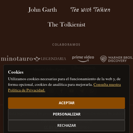
COLABORAMOS
Cookies
Utilizamos cookies necesarias para el funcionamiento de la web y, de
forma opcional, cookies de analítica para mejorarla.
Consulta nuestra
Política de Privacidad.
ACEPTAR
Nota legal
Política de privacidad
Política de Cookies
Derechos de autor
IA
PERSONALIZAR
Sobre El Anillo Único – Contacto
RECHAZAR
CC BY-NC 4.0
El Anillo Único
Preferencias