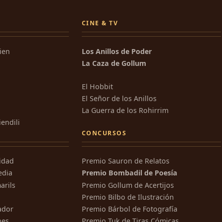
CINE & TV
kien
Los Anillos de Poder
La Caza de Gollum
El Hobbit
El Señor de los Anillos
La Guerra de los Rohirrim
iendili
CONCURSOS
ridad
Premio Sauron de Relatos
edia
Premio Bombadil de Poesía
arils
Premio Gollum de Acertijos
Premio Bilbo de Ilustración
ador
Premio Bárbol de Fotografía
nes
Premio Tuk de Tiras Cómicas