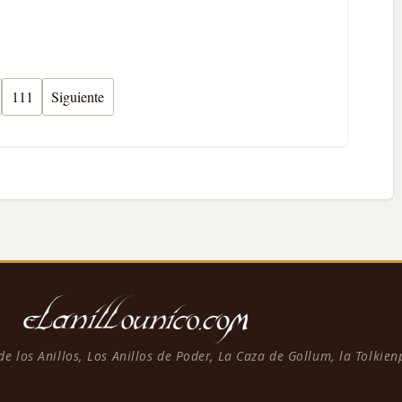
111
Siguiente
 de los Anillos, Los Anillos de Poder, La Caza de Gollum, la Tolkie