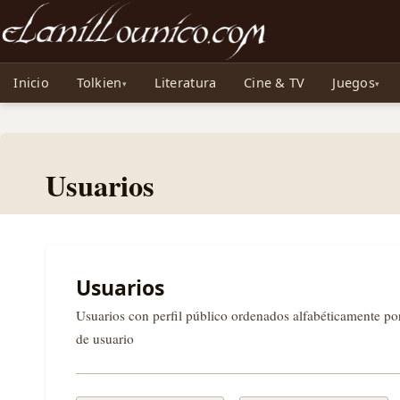
Noticias sobre Tolkien: El Señor de los Anillos, Los Anillos de Poder, La Caza d
Inicio
Tolkien
Literatura
Cine & TV
Juegos
Usuarios
Usuarios
Usuarios con perfil público ordenados alfabéticamente p
de usuario