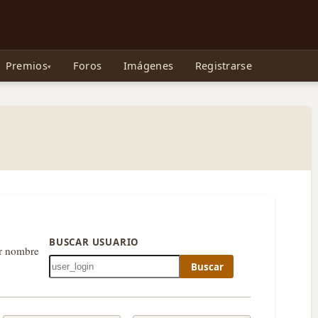
e Gollum, la Tolkienpedia y más
Premios
Foros
Imágenes
Registrarse
BUSCAR USUARIO
or nombre
Buscar