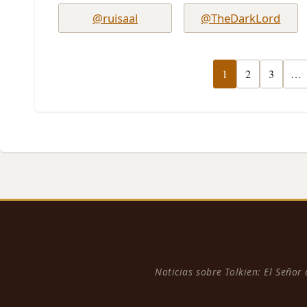
@ruisaal
@TheDarkLord
1
2
3
…
Noticias sobre Tolkien: El Señor