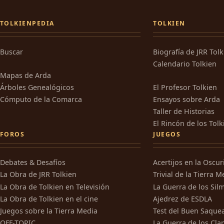
TOLKIENPEDIA
TOLKIEN
Buscar
Biografía de JRR Tol
Calendario Tolkien
Mapas de Arda
Árboles Genealógicos
El Profesor Tolkien
Cómputo de la Comarca
Ensayos sobre Arda
Taller de Historias
El Rincón de los Tolk
FOROS
JUEGOS
Debates & Desafíos
Acertijos en la Oscu
La Obra de JRR Tolkien
Trivial de la Tierra M
La Obra de Tolkien en Televisión
La Guerra de los Silm
La Obra de Tolkien en el cine
Ajedrez de ESDLA
Juegos sobre la Tierra Media
Test del Buen Saque
OFF-TOPIC
La Guerra de los Cla