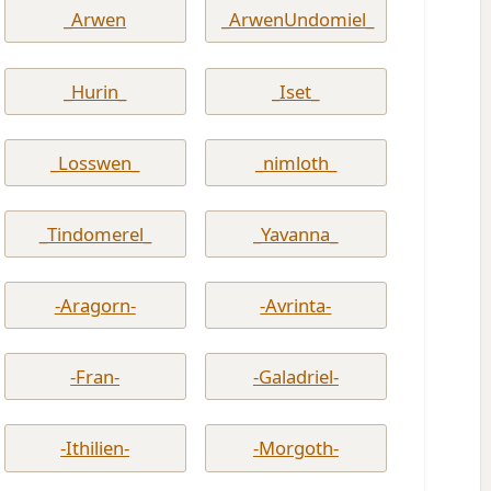
_Arwen
_ArwenUndomiel_
_Hurin_
_Iset_
_Losswen_
_nimloth_
_Tindomerel_
_Yavanna_
-Aragorn-
-Avrinta-
-Fran-
-Galadriel-
-Ithilien-
-Morgoth-