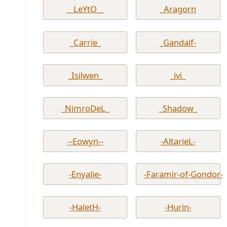
__LeYtO__
_Aragorn
_Carrie_
_Gandalf-
_Isilwen_
_ivi_
_NimroDeL_
_Shadow_
--Eowyn--
-AltarieL-
-Enyalie-
-Faramir-of-Gondor-
-HaletH-
-Hurin-