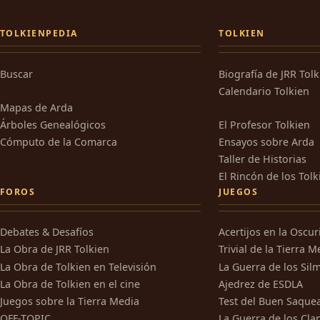
TOLKIENPEDIA
TOLKIEN
Buscar
Biografía de JRR Tol
Calendario Tolkien
Mapas de Arda
Árboles Genealógicos
El Profesor Tolkien
Cómputo de la Comarca
Ensayos sobre Arda
Taller de Historias
El Rincón de los Tolk
FOROS
JUEGOS
Debates & Desafíos
Acertijos en la Oscu
La Obra de JRR Tolkien
Trivial de la Tierra M
La Obra de Tolkien en Televisión
La Guerra de los Silm
La Obra de Tolkien en el cine
Ajedrez de ESDLA
Juegos sobre la Tierra Media
Test del Buen Saque
OFF-TOPIC
La Guerra de los Cla