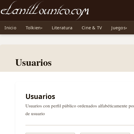
Noticias sobre Tolkien: El Señor de los Anillos, Los Anillos de Poder, La Caza d
Inicio
Tolkien
Literatura
Cine & TV
Juegos
Usuarios
Usuarios
Usuarios con perfil público ordenados alfabéticamente p
de usuario