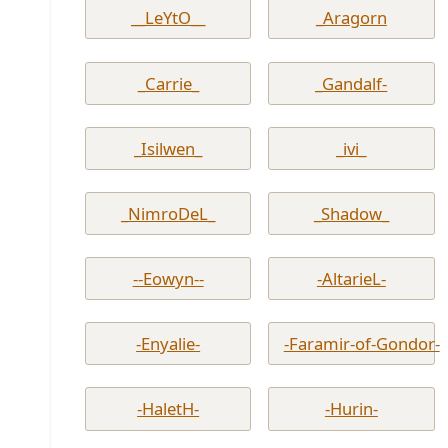
__LeYtO__
_Aragorn
_Carrie_
_Gandalf-
_Isilwen_
_ivi_
_NimroDeL_
_Shadow_
--Eowyn--
-AltarieL-
-Enyalie-
-Faramir-of-Gondor-
-HaletH-
-Hurin-