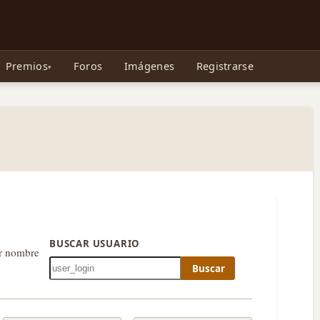
e Gollum, la Tolkienpedia y más
Premios
Foros
Imágenes
Registrarse
BUSCAR USUARIO
or nombre
Buscar