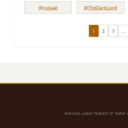
@ruisaal
@TheDarkLord
1
2
3
…
Noticias sobre Tolkien: El Señor