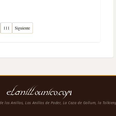
111
Siguiente
 de los Anillos, Los Anillos de Poder, La Caza de Gollum, la Tolkie