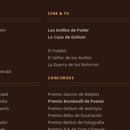
CINE & TV
kien
Los Anillos de Poder
La Caza de Gollum
El Hobbit
El Señor de los Anillos
La Guerra de los Rohirrim
iendili
CONCURSOS
ridad
Premio Sauron de Relatos
edia
Premio Bombadil de Poesía
arils
Premio Gollum de Acertijos
Premio Bilbo de Ilustración
ador
Premio Bárbol de Fotografía
nes
Premio Tuk de Tiras Cómicas