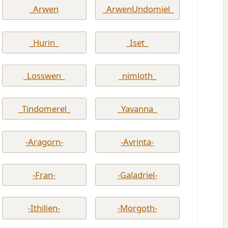
_Arwen
_ArwenUndomiel_
_Hurin_
_Iset_
_Losswen_
_nimloth_
_Tindomerel_
_Yavanna_
-Aragorn-
-Avrinta-
-Fran-
-Galadriel-
-Ithilien-
-Morgoth-