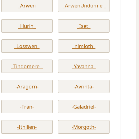
_Arwen
_ArwenUndomiel_
_Hurin_
_Iset_
_Losswen_
_nimloth_
_Tindomerel_
_Yavanna_
-Aragorn-
-Avrinta-
-Fran-
-Galadriel-
-Ithilien-
-Morgoth-