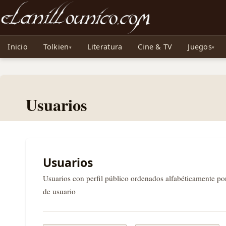
Noticias sobre Tolkien: El Señor de los Anillos, Los Anillos de Poder, La Caza d
Inicio
Tolkien
Literatura
Cine & TV
Juegos
Usuarios
Usuarios
Usuarios con perfil público ordenados alfabéticamente p
de usuario