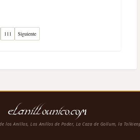
111
Siguiente
 de los Anillos, Los Anillos de Poder, La Caza de Gollum, la Tolkie