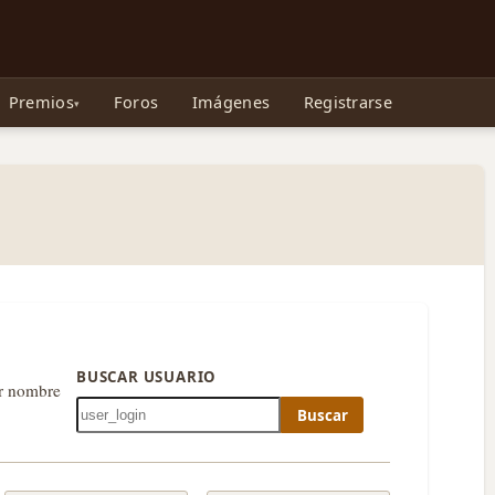
e Gollum, la Tolkienpedia y más
Premios
Foros
Imágenes
Registrarse
BUSCAR USUARIO
or nombre
Buscar