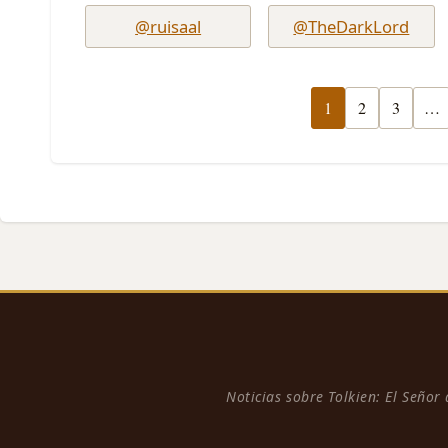
@ruisaal
@TheDarkLord
1
2
3
…
Noticias sobre Tolkien: El Señor