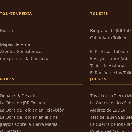
TOLKIENPEDIA
TOLKIEN
Buscar
Biografía de JRR Tol
Calendario Tolkien
Mapas de Arda
Árboles Genealógicos
El Profesor Tolkien
Cómputo de la Comarca
Ensayos sobre Arda
Taller de Historias
El Rincón de los Tolk
FOROS
JUEGOS
Debates & Desafíos
Trivial de la Tierra M
La Obra de JRR Tolkien
La Guerra de los Silm
La Obra de Tolkien en Televisión
Ajedrez de ESDLA
La Obra de Tolkien en el cine
Test del Buen Saque
Juegos sobre la Tierra Media
La Guerra de los Cla
OFF-TOPIC
Duelos del Conocimi