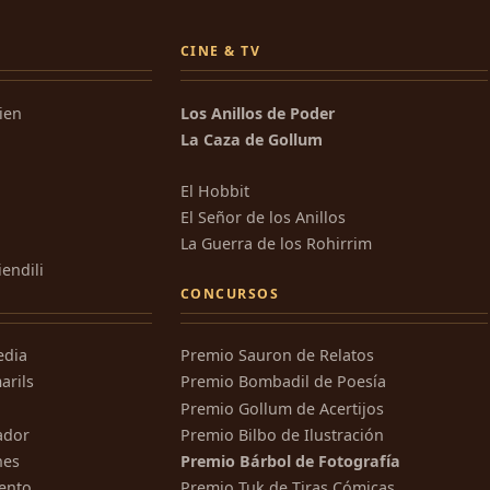
CINE & TV
kien
Los Anillos de Poder
La Caza de Gollum
El Hobbit
El Señor de los Anillos
La Guerra de los Rohirrim
iendili
CONCURSOS
edia
Premio Sauron de Relatos
arils
Premio Bombadil de Poesía
Premio Gollum de Acertijos
ador
Premio Bilbo de Ilustración
nes
Premio Bárbol de Fotografía
ento
Premio Tuk de Tiras Cómicas