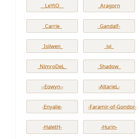
__LeYtO__
_Aragorn
_Carrie_
_Gandalf-
_Isilwen_
_ivi_
_NimroDeL_
_Shadow_
--Eowyn--
-AltarieL-
-Enyalie-
-Faramir-of-Gondor-
-HaletH-
-Hurin-