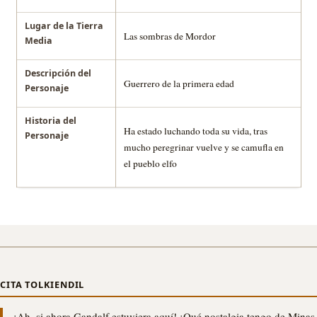
Lugar de la Tierra
Las sombras de Mordor
Media
Descripción del
Guerrero de la primera edad
Personaje
Historia del
Ha estado luchando toda su vida, tras
Personaje
mucho peregrinar vuelve y se camufla en
el pueblo elfo
CITA TOLKIENDIL
¡Ah, si ahora Gandalf estuviera aquí! ¡Qué nostalgia tengo de Minas