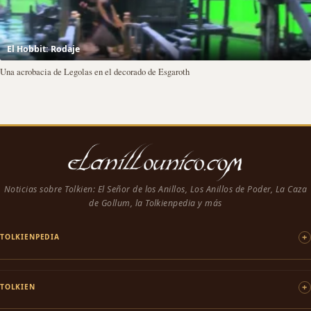
El Hobbit: Rodaje
Una acrobacia de Legolas en el decorado de Esgaroth
Noticias sobre Tolkien: El Señor de los Anillos, Los Anillos de Poder, La Caza
de Gollum, la Tolkienpedia y más
TOLKIENPEDIA
TOLKIEN