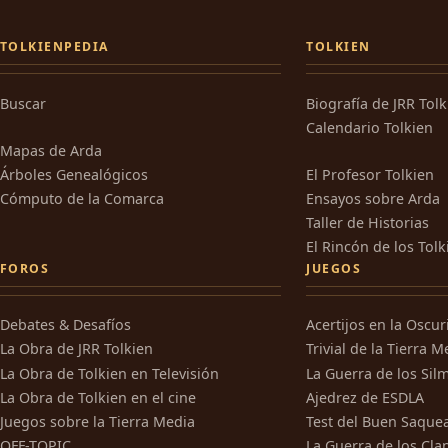
TOLKIENPEDIA
TOLKIEN
Buscar
Biografía de JRR Tol
Calendario Tolkien
Mapas de Arda
Árboles Genealógicos
El Profesor Tolkien
Cómputo de la Comarca
Ensayos sobre Arda
Taller de Historias
El Rincón de los Tolk
FOROS
JUEGOS
Debates & Desafíos
Acertijos en la Oscu
La Obra de JRR Tolkien
Trivial de la Tierra M
La Obra de Tolkien en Televisión
La Guerra de los Silm
La Obra de Tolkien en el cine
Ajedrez de ESDLA
Juegos sobre la Tierra Media
Test del Buen Saque
OFF-TOPIC
La Guerra de los Cla