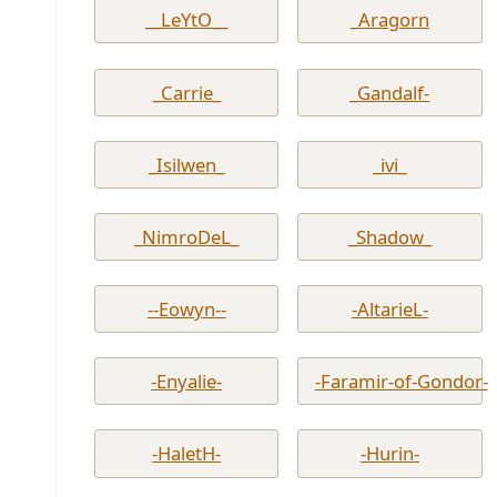
__LeYtO__
_Aragorn
_Carrie_
_Gandalf-
_Isilwen_
_ivi_
_NimroDeL_
_Shadow_
--Eowyn--
-AltarieL-
-Enyalie-
-Faramir-of-Gondor-
-HaletH-
-Hurin-