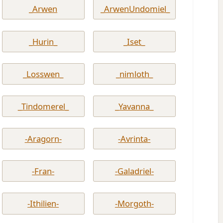
_Arwen
_ArwenUndomiel_
_Hurin_
_Iset_
_Losswen_
_nimloth_
_Tindomerel_
_Yavanna_
-Aragorn-
-Avrinta-
-Fran-
-Galadriel-
-Ithilien-
-Morgoth-