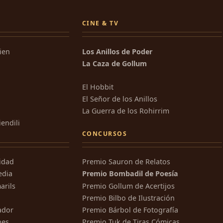
CINE & TV
kien
Los Anillos de Poder
La Caza de Gollum
El Hobbit
El Señor de los Anillos
La Guerra de los Rohirrim
iendili
CONCURSOS
ridad
Premio Sauron de Relatos
edia
Premio Bombadil de Poesía
arils
Premio Gollum de Acertijos
Premio Bilbo de Ilustración
ador
Premio Bárbol de Fotografía
nes
Premio Tuk de Tiras Cómicas