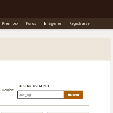
e Gollum, la Tolkienpedia y más
Premios
Foros
Imágenes
Registrarse
BUSCAR USUARIO
or nombre
Buscar