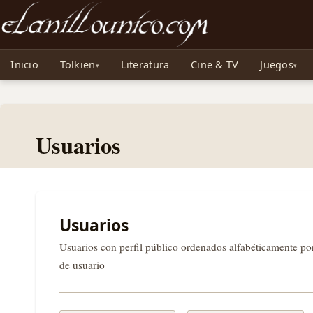
Noticias sobre Tolkien: El Señor de los Anillos, Los Anillos de Poder, La Caza d
Inicio
Tolkien
Literatura
Cine & TV
Juegos
Usuarios
Usuarios
Usuarios con perfil público ordenados alfabéticamente p
de usuario