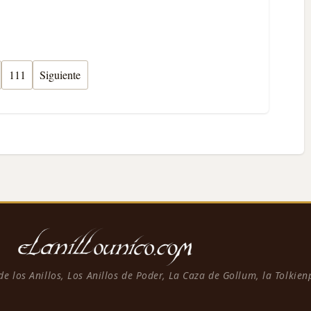
111
Siguiente
 de los Anillos, Los Anillos de Poder, La Caza de Gollum, la Tolkie