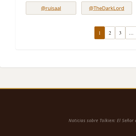
@ruisaal
@TheDarkLord
1
2
3
…
Noticias sobre Tolkien: El Señor