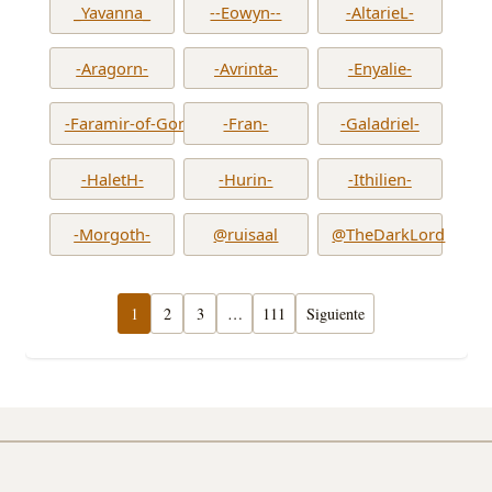
_Yavanna_
--Eowyn--
-AltarieL-
-Aragorn-
-Avrinta-
-Enyalie-
-Faramir-of-Gondor-
-Fran-
-Galadriel-
-HaletH-
-Hurin-
-Ithilien-
-Morgoth-
@ruisaal
@TheDarkLord
1
2
3
…
111
Siguiente