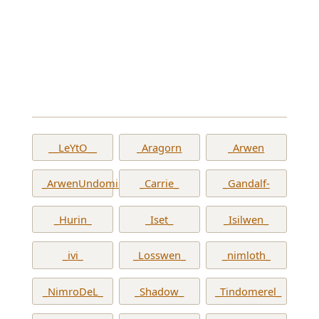
__LeYtO__
_Aragorn
_Arwen
_ArwenUndomiel_
_Carrie_
_Gandalf-
_Hurin_
_Iset_
_Isilwen_
_ivi_
_Losswen_
_nimloth_
_NimroDeL_
_Shadow_
_Tindomerel_