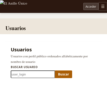
Acceder
M
Noticias sobre Tolkien: El Señor de los Anillos, Los Anillos de Poder, La Caza de Gollum, la 
Usuarios
Usuarios
Usuarios con perfil público ordenados alfabéticamente por
nombre de usuario
BUSCAR USUARIO
Buscar