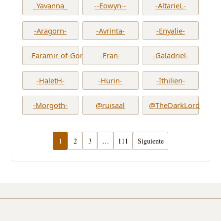
_Yavanna_
--Eowyn--
-AltarieL-
-Aragorn-
-Avrinta-
-Enyalie-
-Faramir-of-Gondor-
-Fran-
-Galadriel-
-HaletH-
-Hurin-
-Ithilien-
-Morgoth-
@ruisaal
@TheDarkLord
1
2
3
…
111
Siguiente