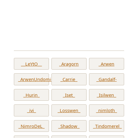
__LeYtO__
_Aragorn
_Arwen
_ArwenUndomiel_
_Carrie_
_Gandalf-
_Hurin_
_Iset_
_Isilwen_
_ivi_
_Losswen_
_nimloth_
_NimroDeL_
_Shadow_
_Tindomerel_