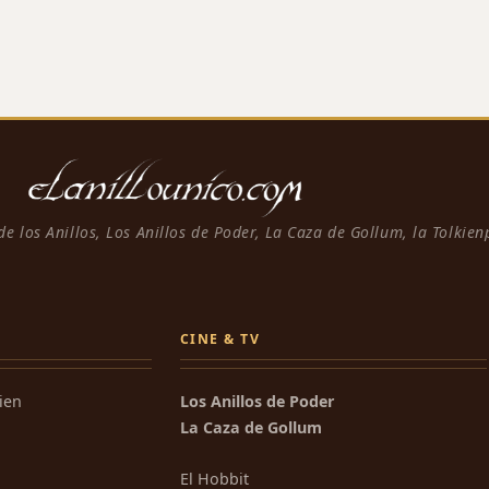
 de los Anillos, Los Anillos de Poder, La Caza de Gollum, la Tolkie
CINE & TV
kien
Los Anillos de Poder
La Caza de Gollum
El Hobbit