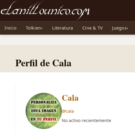
Noticias sobre Tolkien: El Señor de los Anillos, Los Anillos de Poder, La Caza d
Inicio
Tolkien
Literatura
Cine & TV
Juegos
Perfil de Cala
Cala
@cala
No activo recientemente