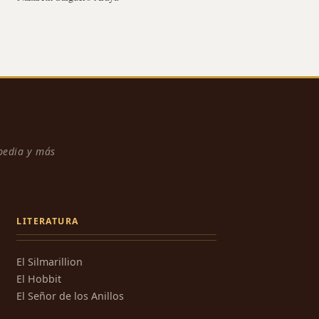
npedia y más
LITERATURA
El Silmarillion
El Hobbit
El Señor de los Anillos