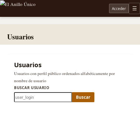
Acceder
M
Noticias sobre Tolkien: El Señor de los Anillos, Los Anillos de Poder, La Caza de Gollum, la 
Usuarios
Usuarios
Usuarios con perfil público ordenados alfabéticamente por
nombre de usuario
BUSCAR USUARIO
Buscar