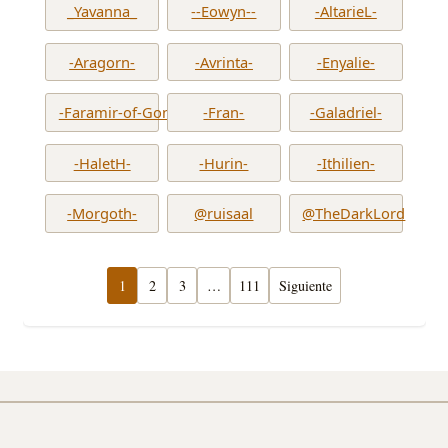
_Yavanna_
--Eowyn--
-AltarieL-
-Aragorn-
-Avrinta-
-Enyalie-
-Faramir-of-Gondor-
-Fran-
-Galadriel-
-HaletH-
-Hurin-
-Ithilien-
-Morgoth-
@ruisaal
@TheDarkLord
1
2
3
…
111
Siguiente