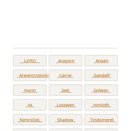
__LeYtO__
_Aragorn
_Arwen
_ArwenUndomiel_
_Carrie_
_Gandalf-
_Hurin_
_Iset_
_Isilwen_
_ivi_
_Losswen_
_nimloth_
_NimroDeL_
_Shadow_
_Tindomerel_