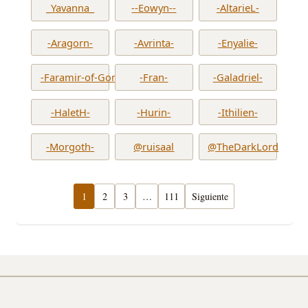
_Yavanna_
--Eowyn--
-AltarieL-
-Aragorn-
-Avrinta-
-Enyalie-
-Faramir-of-Gondor-
-Fran-
-Galadriel-
-HaletH-
-Hurin-
-Ithilien-
-Morgoth-
@ruisaal
@TheDarkLord
1
2
3
…
111
Siguiente