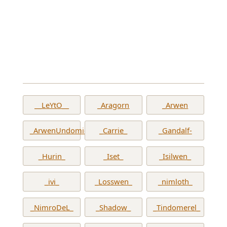
__LeYtO__
_Aragorn
_Arwen
_ArwenUndomiel_
_Carrie_
_Gandalf-
_Hurin_
_Iset_
_Isilwen_
_ivi_
_Losswen_
_nimloth_
_NimroDeL_
_Shadow_
_Tindomerel_