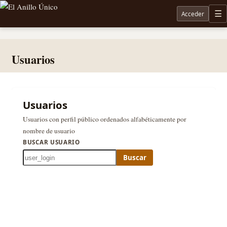
Acceder
M
Noticias sobre Tolkien: El Señor de los Anillos, Los Anillos de Poder, La Caza de Gollum, la 
Usuarios
Usuarios
Usuarios con perfil público ordenados alfabéticamente por
nombre de usuario
BUSCAR USUARIO
Buscar