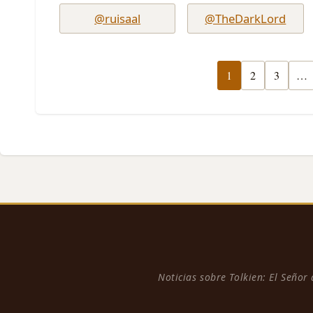
@ruisaal
@TheDarkLord
1
2
3
…
Noticias sobre Tolkien: El Señor