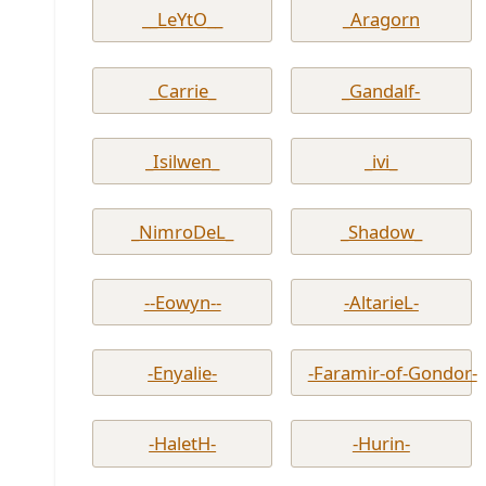
__LeYtO__
_Aragorn
_Carrie_
_Gandalf-
_Isilwen_
_ivi_
_NimroDeL_
_Shadow_
--Eowyn--
-AltarieL-
-Enyalie-
-Faramir-of-Gondor-
-HaletH-
-Hurin-