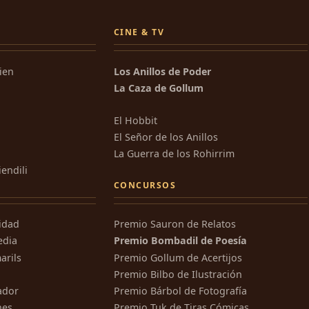
CINE & TV
kien
Los Anillos de Poder
La Caza de Gollum
El Hobbit
El Señor de los Anillos
La Guerra de los Rohirrim
iendili
CONCURSOS
ridad
Premio Sauron de Relatos
edia
Premio Bombadil de Poesía
arils
Premio Gollum de Acertijos
Premio Bilbo de Ilustración
ador
Premio Bárbol de Fotografía
nes
Premio Tuk de Tiras Cómicas