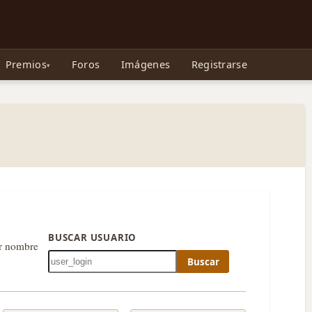
e Gollum, la Tolkienpedia y más
Premios
Foros
Imágenes
Registrarse
BUSCAR USUARIO
or nombre
Buscar