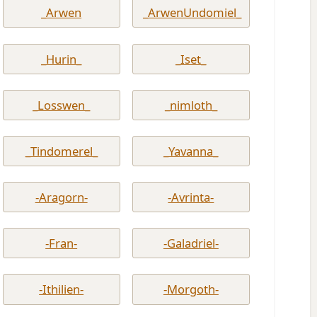
_Arwen
_ArwenUndomiel_
_Hurin_
_Iset_
_Losswen_
_nimloth_
_Tindomerel_
_Yavanna_
-Aragorn-
-Avrinta-
-Fran-
-Galadriel-
-Ithilien-
-Morgoth-