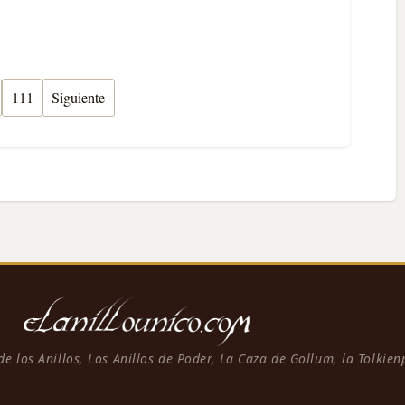
111
Siguiente
 de los Anillos, Los Anillos de Poder, La Caza de Gollum, la Tolkie