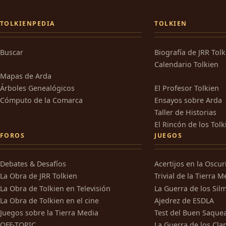
TOLKIENPEDIA
TOLKIEN
Buscar
Biografía de JRR Tol
Calendario Tolkien
Mapas de Arda
Árboles Genealógicos
El Profesor Tolkien
Cómputo de la Comarca
Ensayos sobre Arda
Taller de Historias
El Rincón de los Tolk
FOROS
JUEGOS
Debates & Desafíos
Acertijos en la Oscu
La Obra de JRR Tolkien
Trivial de la Tierra M
La Obra de Tolkien en Televisión
La Guerra de los Silm
La Obra de Tolkien en el cine
Ajedrez de ESDLA
Juegos sobre la Tierra Media
Test del Buen Saque
OFF-TOPIC
La Guerra de los Cla