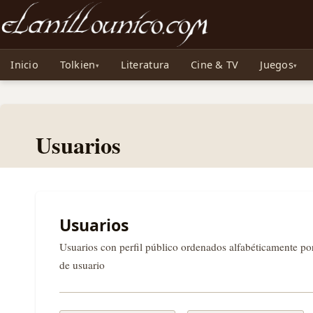
Noticias sobre Tolkien: El Señor de los Anillos, Los Anillos de Poder, La Caza d
Inicio
Tolkien
Literatura
Cine & TV
Juegos
Usuarios
Usuarios
Usuarios con perfil público ordenados alfabéticamente p
de usuario