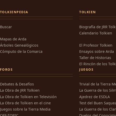
TOLKIENPEDIA
TOLKIEN
Buscar
Biografía de JRR Tol
Calendario Tolkien
Mapas de Arda
Árboles Genealógicos
El Profesor Tolkien
Cómputo de la Comarca
Ensayos sobre Arda
Taller de Historias
El Rincón de los Tolk
FOROS
JUEGOS
Debates & Desafíos
Trivial de la Tierra M
La Obra de JRR Tolkien
La Guerra de los Silm
La Obra de Tolkien en Televisión
Ajedrez de ESDLA
La Obra de Tolkien en el cine
Test del Buen Saque
Juegos sobre la Tierra Media
La Guerra de los Cla
OFF-TOPIC
Duelos del Conocimi