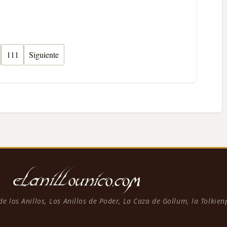
111
Siguiente
 de los Anillos, Los Anillos de Poder, La Caza de Gollum, la Tolkie