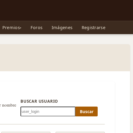
e Gollum, la Tolkienpedia y más
Premios
Foros
Imágenes
Registrarse
BUSCAR USUARIO
or nombre
Buscar