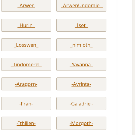
_Arwen
_ArwenUndomiel_
_Hurin_
_Iset_
_Losswen_
_nimloth_
_Tindomerel_
_Yavanna_
-Aragorn-
-Avrinta-
-Fran-
-Galadriel-
-Ithilien-
-Morgoth-