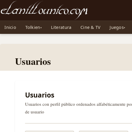
Noticias sobre Tolkien: El Señor de los Anillos, Los Anillos de Poder, La Caza d
Inicio
Tolkien
Literatura
Cine & TV
Juegos
Usuarios
Usuarios
Usuarios con perfil público ordenados alfabéticamente p
de usuario