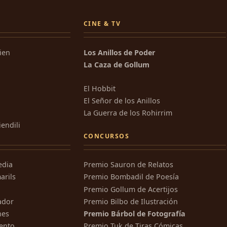
CINE & TV
kien
Los Anillos de Poder
La Caza de Gollum
El Hobbit
El Señor de los Anillos
La Guerra de los Rohirrim
iendili
CONCURSOS
edia
Premio Sauron de Relatos
arils
Premio Bombadil de Poesía
Premio Gollum de Acertijos
ador
Premio Bilbo de Ilustración
nes
Premio Bárbol de Fotografía
ento
Premio Tuk de Tiras Cómicas