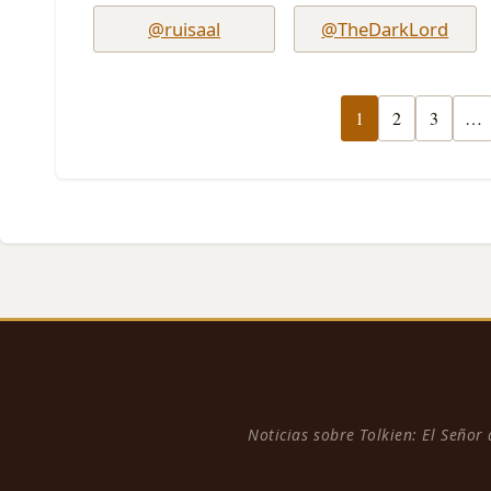
@ruisaal
@TheDarkLord
1
2
3
…
Noticias sobre Tolkien: El Señor