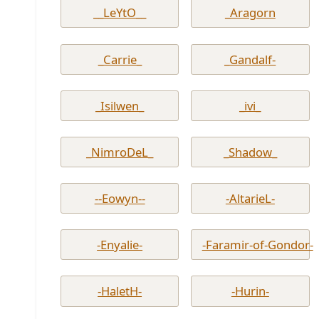
__LeYtO__
_Aragorn
_Carrie_
_Gandalf-
_Isilwen_
_ivi_
_NimroDeL_
_Shadow_
--Eowyn--
-AltarieL-
-Enyalie-
-Faramir-of-Gondor-
-HaletH-
-Hurin-