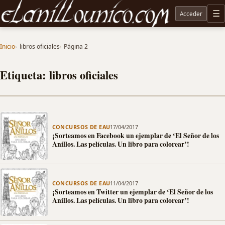
Acceder
M
Noticias sobre Tolkien: El Señor de los Anillos, Los Anillos de Poder, La Caza de Gollum, la 
Inicio
libros oficiales
Página 2
Etiqueta: libros oficiales
CONCURSOS DE EAU
17/04/2017
¡Sorteamos en Facebook un ejemplar de ‘El Señor de los
Anillos. Las películas. Un libro para colorear’!
CONCURSOS DE EAU
11/04/2017
¡Sorteamos en Twitter un ejemplar de ‘El Señor de los
Anillos. Las películas. Un libro para colorear’!