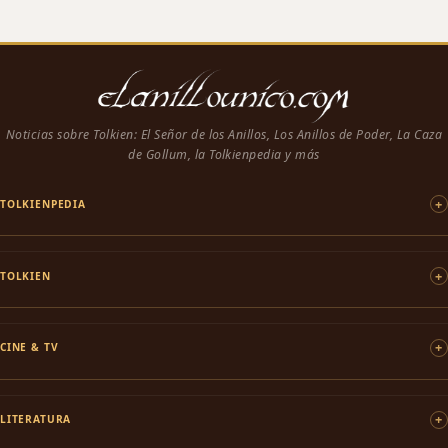
Noticias sobre Tolkien: El Señor de los Anillos, Los Anillos de Poder, La Caza
de Gollum, la Tolkienpedia y más
TOLKIENPEDIA
TOLKIEN
CINE & TV
LITERATURA