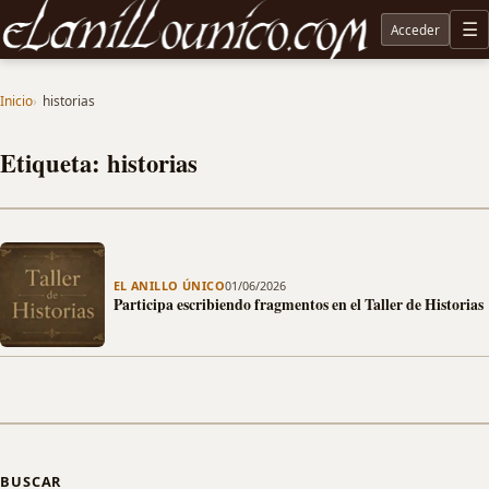
Acceder
M
Noticias sobre Tolkien: El Señor de los Anillos, Los Anillos de Poder, La Caza de Gollum, la 
Inicio
historias
Etiqueta: historias
EL ANILLO ÚNICO
01/06/2026
Participa escribiendo fragmentos en el Taller de Historias
BUSCAR