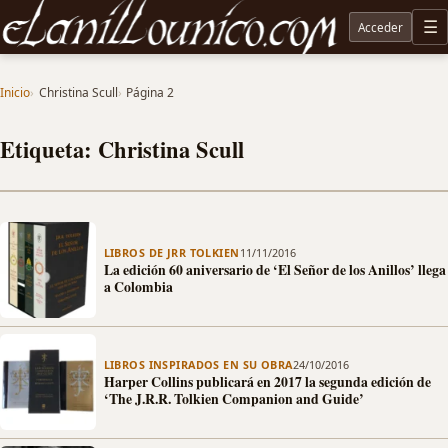
Acceder
M
Noticias sobre Tolkien: El Señor de los Anillos, Los Anillos de Poder, La Caza de Gollum, la 
Inicio
Christina Scull
Página 2
Etiqueta: Christina Scull
LIBROS DE JRR TOLKIEN
11/11/2016
La edición 60 aniversario de ‘El Señor de los Anillos’ llega
a Colombia
LIBROS INSPIRADOS EN SU OBRA
24/10/2016
Harper Collins publicará en 2017 la segunda edición de
‘The J.R.R. Tolkien Companion and Guide’