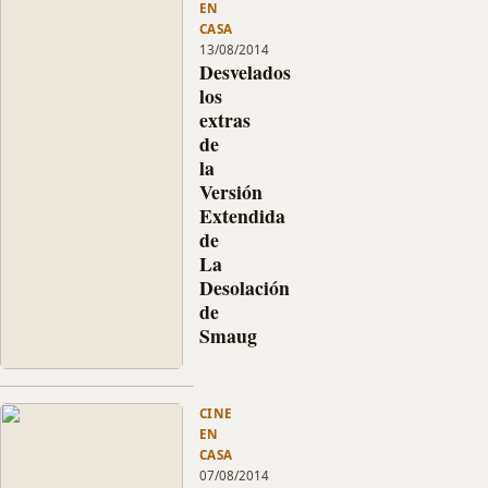
y
EN
en
os
CASA
España
contamos…
13/08/2014
la
Desvelados
Versión
los
Extendida
extras
de
de
El
la
Hobbit:
Versión
La
Extendida
Desolación
de
de
Smaug
La
que
Desolación
saldrá
de
a
Smaug
la
Continúan
venta
saliendo
el
detalles
11
CINE
de
de
EN
la
Noviembre
CASA
esperadísima
en…
07/08/2014