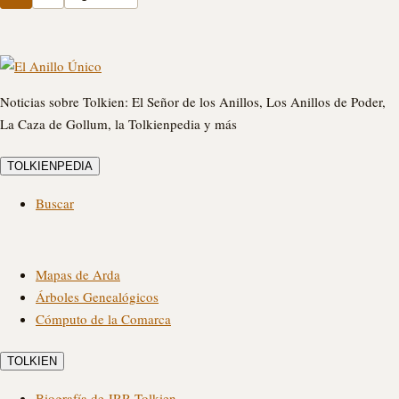
la
casa
por
la
ventana
en
Noticias sobre Tolkien: El Señor de los Anillos, Los Anillos de Poder,
lo
La Caza de Gollum, la Tolkienpedia y más
que
se
refiere
TOLKIENPEDIA
a
la
Buscar
Versión
Extendida
de
La
Mapas de Arda
Desolación
Árboles Genealógicos
de…
Cómputo de la Comarca
TOLKIEN
Biografía de JRR Tolkien