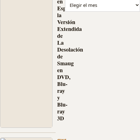
en
en
ARCHIVO DE NOTICIAS
España
preventa
la
en
México,
Versión
y
Extendida
no
de
solo
La
saldrán
Desolación
las
de
ediciones
Smaug
sencillas
en
en
DVD,
DVD,
Blu-
Blu-
ray …
ray
y
Blu-
ray
3D
Hoy
sale
a