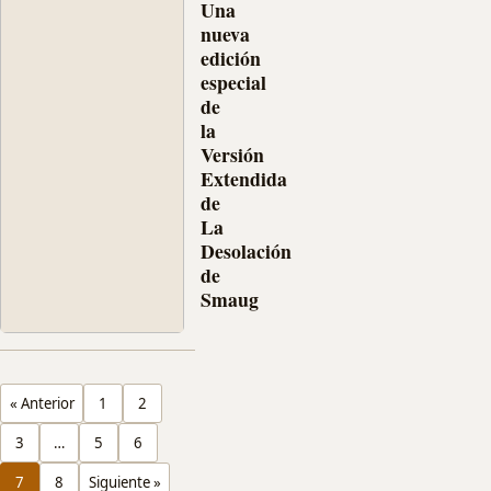
Versión
Una
Extendida
nueva
de
edición
El
especial
Hobbit:
de
La
la
Desolación
Versión
de
Extendida
Smaug,
y
de
la
La
última
Desolación
novedad
de
es
Smaug
que
Parece
se
que
han
Warner
filtrado
Bros
los
« Anterior
1
2
está
distintos…
dispuesta
3
…
5
6
a
tirar
7
8
Siguiente »