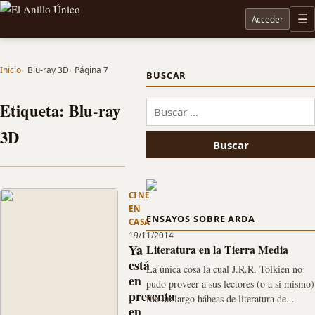
Acceder
M
Noticias sobre Tolkien: El Señor de los Anillos, Los Anillos de Poder, La Caza de Gollum, la 
Inicio
Blu-ray 3D
Página 7
BUSCAR
Etiqueta: Blu-ray
Buscar:
3D
CINE
EN
ENSAYOS SOBRE ARDA
CASA
19/11/2014
Ya
Literatura en la Tierra Media
está
La única cosa la cual J.R.R. Tolkien no
en
pudo proveer a sus lectores (o a sí mismo)
preventa
fue un largo hábeas de literatura de...
en