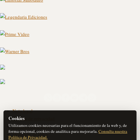
Nota legal
Cookies
Política de privacidad
Utilizamos cookies necesarias para el funcionamiento de la web y, de
Política de Cookies
forma opcional, cookies de analítica para mejorarla.
Consulta nuestra
Derechos de autor
Política de Privacidad.