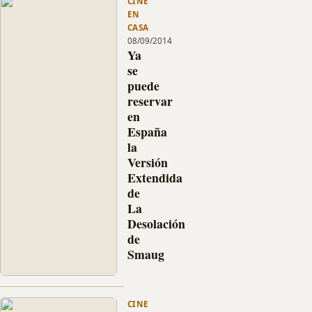
CINE
la
EN
venta
CASA
en
08/09/2014
España
Ya
la
se
Versión
puede
Extendida
reservar
de
en
El
España
Hobbit:
la
La
Versión
Desolación
de
Extendida
Smaug
de
en
La
DVD,
Desolación
Blu-
de
ray
Smaug
y
Ya
Blu-
se
ray
puede
3D,
CINE
reservar