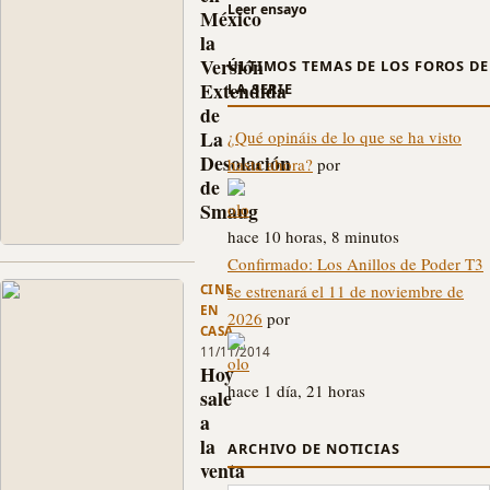
Leer ensayo
México
la
Versión
ÚLTIMOS TEMAS DE LOS FOROS DE
Extendida
LA SERIE
de
La
¿Qué opináis de lo que se ha visto
Desolación
hasta ahora?
por
de
Smaug
olo
La
hace 10 horas, 8 minutos
Versión
Confirmado: Los Anillos de Poder T3
Extendida
CINE
se estrenará el 11 de noviembre de
de
EN
2026
por
El
CASA
Hobbit:
11/11/2014
olo
La
Hoy
Desolación
hace 1 día, 21 horas
sale
de
a
Smaug
la
ARCHIVO DE NOTICIAS
ya
venta
está