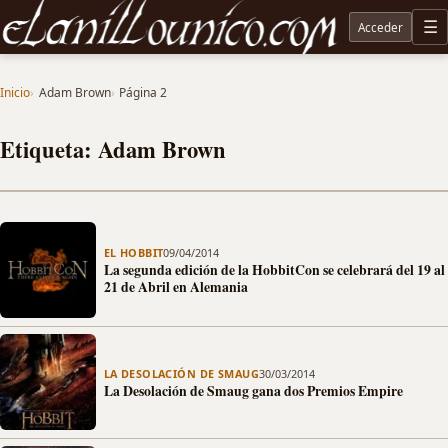
Acceder
M
Noticias sobre Tolkien: El Señor de los Anillos, Los Anillos de Poder, La Caza de Gollum, la 
Inicio
Adam Brown
Página 2
Etiqueta: Adam Brown
EL HOBBIT
09/04/2014
La segunda edición de la HobbitCon se celebrará del 19 al
21 de Abril en Alemania
LA DESOLACIÓN DE SMAUG
30/03/2014
La Desolación de Smaug gana dos Premios Empire