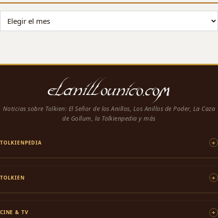
ARCHIVO DE NOTICIAS
Noticias sobre Tolkien: El Señor de los Anillos, Los Anillos de Poder, La Caza
de Gollum, la Tolkienpedia y más
TOLKIENPEDIA
TOLKIEN
CINE & TV