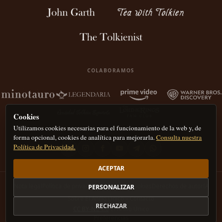
COLABORAMOS
Cookies
Utilizamos cookies necesarias para el funcionamiento de la web y, de
forma opcional, cookies de analítica para mejorarla.
Consulta nuestra
Política de Privacidad.
ACEPTAR
Nota legal
Política de privacidad
Política de Cookies
Derechos de autor
IA
PERSONALIZAR
Sobre El Anillo Único – Contacto
RECHAZAR
CC BY-NC 4.0
El Anillo Único
Preferencias