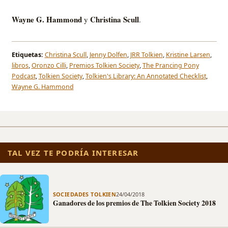
Wayne G. Hammond
Christina Scull
y
.
Etiquetas:
Christina Scull
,
Jenny Dolfen
,
JRR Tolkien
,
Kristine Larsen
,
libros
,
Oronzo Cilli
,
Premios Tolkien Society
,
The Prancing Pony
Podcast
,
Tolkien Society
,
Tolkien's Library: An Annotated Checklist
,
Wayne G. Hammond
TAL VEZ TE PODRÍA INTERESAR
SOCIEDADES TOLKIEN
24/04/2018
Ganadores de los premios de The Tolkien Society 2018