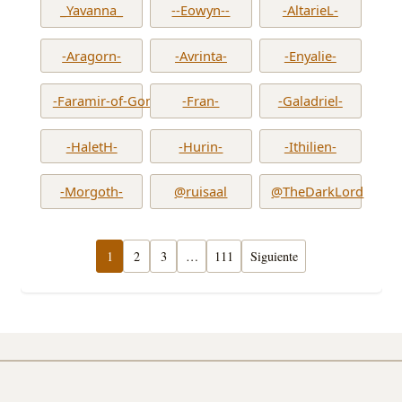
_Yavanna_
--Eowyn--
-AltarieL-
-Aragorn-
-Avrinta-
-Enyalie-
-Faramir-of-Gondor-
-Fran-
-Galadriel-
-HaletH-
-Hurin-
-Ithilien-
-Morgoth-
@ruisaal
@TheDarkLord
1
2
3
…
111
Siguiente