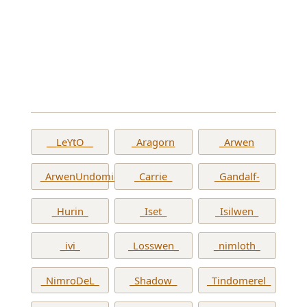
__LeYtO__
_Aragorn
_Arwen
_ArwenUndomiel_
_Carrie_
_Gandalf-
_Hurin_
_Iset_
_Isilwen_
_ivi_
_Losswen_
_nimloth_
_NimroDeL_
_Shadow_
_Tindomerel_