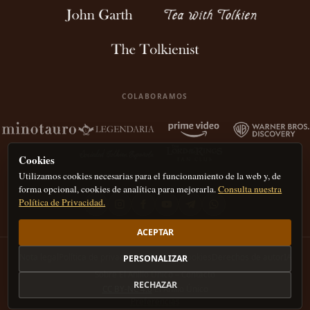
COLABORAMOS
Cookies
Utilizamos cookies necesarias para el funcionamiento de la web y, de
forma opcional, cookies de analítica para mejorarla.
Consulta nuestra
Política de Privacidad.
ACEPTAR
Nota legal
Política de privacidad
Política de Cookies
Derechos de autor
IA
PERSONALIZAR
Sobre El Anillo Único – Contacto
RECHAZAR
CC BY-NC 4.0
El Anillo Único
Preferencias